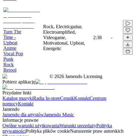
Rock, Electricguitar,
Turn The
Electroamplified,
Time -
Videogame,
2:38
-
Upbeat
Motivational, Upbeat,
Anime
Energetic
Vocal Pop
Punk
Rock
Berool
©
2026
Jamendo Licensing
Pobierz aplikację
Przydatne linki
Katalog muzyki
Radia In-store
Cennik
Kontakt
Centrum
pomocy
Kontakt
Jamendo
Jamendo dla artystów
Jamendo Music
Informacje prawne
Ogólne warunki użytkowania
Warunki sprzedaży
Polityka
prywatności
Polityka plików cookie
Naruszenie praw autorskich