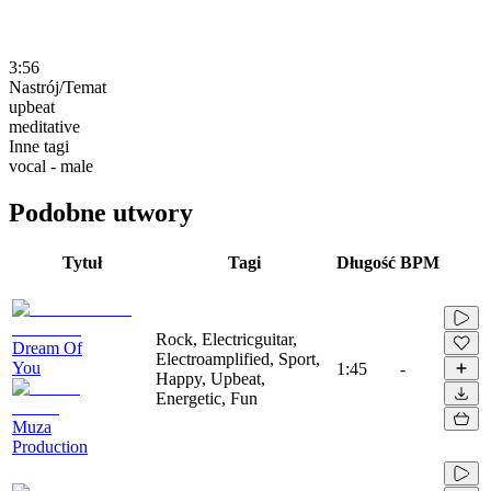
3:56
Nastrój/Temat
upbeat
meditative
Inne tagi
vocal - male
Podobne utwory
Tytuł
Tagi
Długość
BPM
Rock, Electricguitar,
Dream Of
Electroamplified, Sport,
You
1:45
-
Happy, Upbeat,
Energetic, Fun
Muza
Production