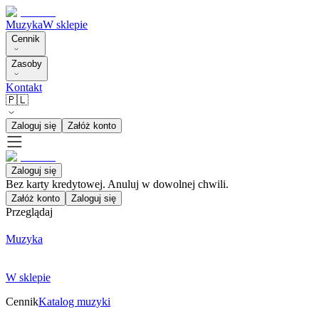
Muzyka
W sklepie
Cennik
Zasoby
Kontakt
🇵🇱
Zaloguj się
Załóż konto
Zaloguj się
Bez karty kredytowej. Anuluj w dowolnej chwili.
Załóż konto
Zaloguj się
Przeglądaj
Muzyka
W sklepie
Cennik
Katalog muzyki