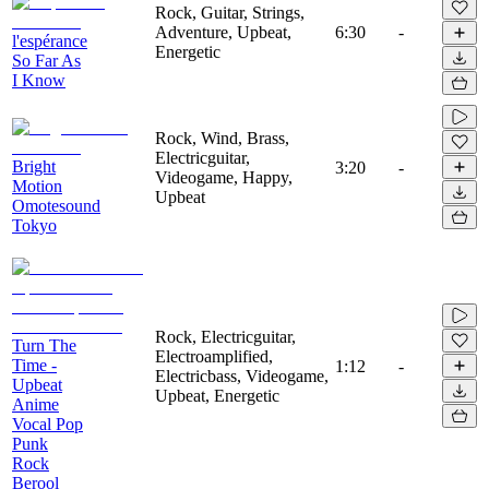
Rock, Guitar, Strings,
Adventure, Upbeat,
6:30
-
l'espérance
Energetic
So Far As
I Know
Rock, Wind, Brass,
Electricguitar,
Bright
3:20
-
Videogame, Happy,
Motion
Upbeat
Omotesound
Tokyo
Rock, Electricguitar,
Turn The
Electroamplified,
Time -
1:12
-
Electricbass, Videogame,
Upbeat
Upbeat, Energetic
Anime
Vocal Pop
Punk
Rock
Berool