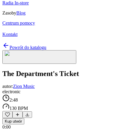
Radia In-store
Zasoby
Blog
Centrum pomocy
Kontakt
Powrót do katalogu
The Department's Ticket
autor:
Zion Music
electronic
2:48
130 BPM
Kup utwór
0:00