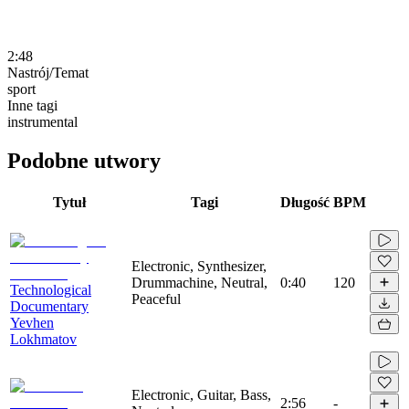
2:48
Nastrój/Temat
sport
Inne tagi
instrumental
Podobne utwory
Tytuł
Tagi
Długość
BPM
Electronic, Synthesizer,
Drummachine, Neutral,
0:40
120
Technological
Peaceful
Documentary
Yevhen
Lokhmatov
Electronic, Guitar, Bass,
2:56
-