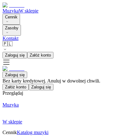
Muzyka
W sklepie
Cennik
Zasoby
Kontakt
🇵🇱
Zaloguj się
Załóż konto
Zaloguj się
Bez karty kredytowej. Anuluj w dowolnej chwili.
Załóż konto
Zaloguj się
Przeglądaj
Muzyka
W sklepie
Cennik
Katalog muzyki