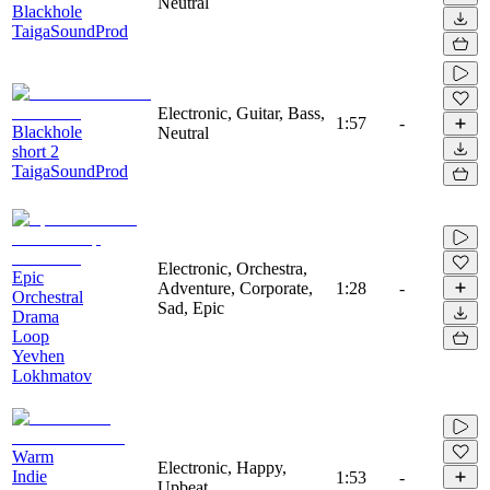
Neutral
Blackhole
TaigaSoundProd
Electronic, Guitar, Bass,
1:57
-
Blackhole
Neutral
short 2
TaigaSoundProd
Electronic, Orchestra,
Epic
Adventure, Corporate,
1:28
-
Orchestral
Sad, Epic
Drama
Loop
Yevhen
Lokhmatov
Warm
Electronic, Happy,
Indie
1:53
-
Upbeat