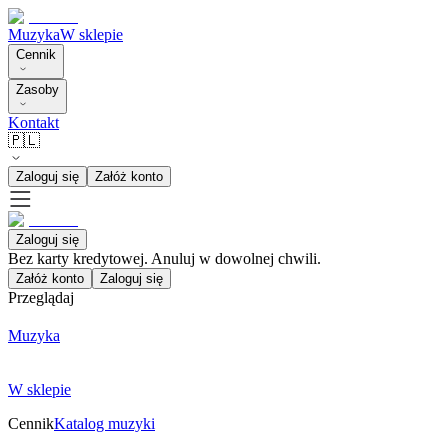
Muzyka
W sklepie
Cennik
Zasoby
Kontakt
🇵🇱
Zaloguj się
Załóż konto
Zaloguj się
Bez karty kredytowej. Anuluj w dowolnej chwili.
Załóż konto
Zaloguj się
Przeglądaj
Muzyka
W sklepie
Cennik
Katalog muzyki