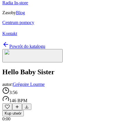
Radia In-store
Zasoby
Blog
Centrum pomocy
Kontakt
Powrót do katalogu
Hello Baby Sister
autor:
Grégoire Lourme
3:56
146 BPM
Kup utwór
0:00