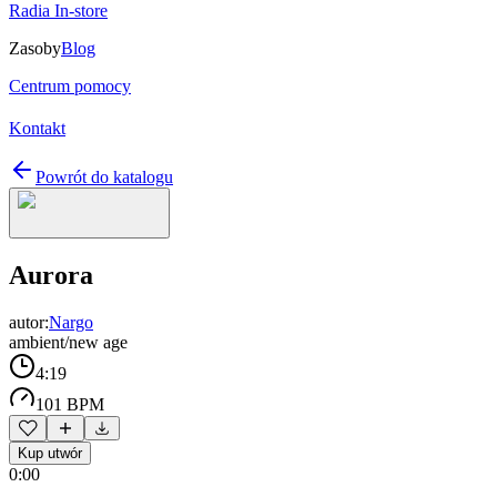
Radia In-store
Zasoby
Blog
Centrum pomocy
Kontakt
Powrót do katalogu
Aurora
autor:
Nargo
ambient/new age
4:19
101 BPM
Kup utwór
0:00