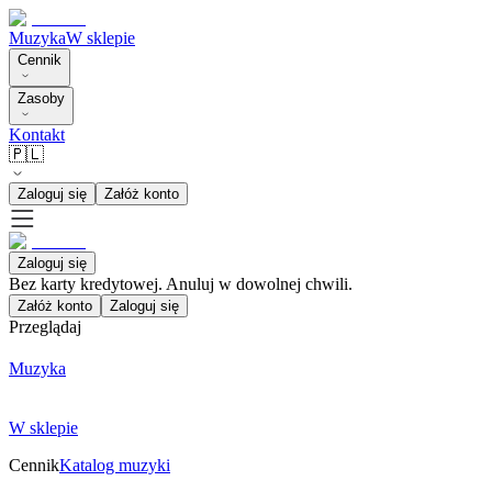
Muzyka
W sklepie
Cennik
Zasoby
Kontakt
🇵🇱
Zaloguj się
Załóż konto
Zaloguj się
Bez karty kredytowej. Anuluj w dowolnej chwili.
Załóż konto
Zaloguj się
Przeglądaj
Muzyka
W sklepie
Cennik
Katalog muzyki