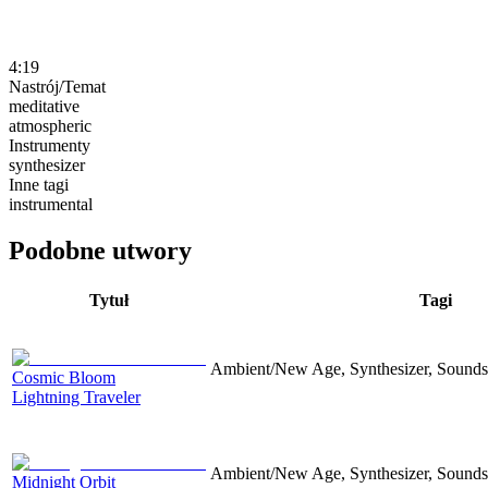
4:19
Nastrój/Temat
meditative
atmospheric
Instrumenty
synthesizer
Inne tagi
instrumental
Podobne utwory
Tytuł
Tagi
Ambient/New Age, Synthesizer, Soundsc
Cosmic Bloom
Lightning Traveler
Ambient/New Age, Synthesizer, Soundsc
Midnight Orbit