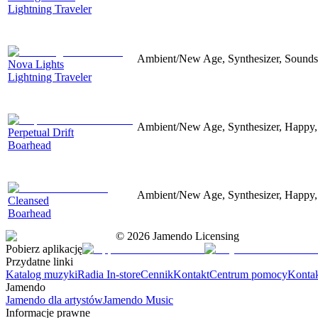
Lightning Traveler
Ambient/New Age, Synthesizer, Soundsc
Nova Lights
Lightning Traveler
Ambient/New Age, Synthesizer, Happy,
Perpetual Drift
Boarhead
Ambient/New Age, Synthesizer, Happy,
Cleansed
Boarhead
©
2026
Jamendo Licensing
Pobierz aplikację
Przydatne linki
Katalog muzyki
Radia In-store
Cennik
Kontakt
Centrum pomocy
Konta
Jamendo
Jamendo dla artystów
Jamendo Music
Informacje prawne