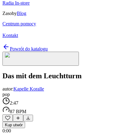
Radia In-store
Zasoby
Blog
Centrum pomocy
Kontakt
Powrót do katalogu
Das mit dem Leuchtturm
autor:
Kapelle Koralle
pop
2:47
87 BPM
Kup utwór
0:00