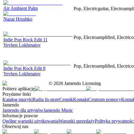
Air Ambient Palm
Pop, Electricguitar, Electroampli
Nazar Hrushko
Pop, Electroamplified, Electrico
Indie Pop Rock Edit 11
Yevhen Lokhmatov
Pop, Electroamplified, Electrico
Indie Pop Rock Edit 8
Yevhen Lokhmatov
©
2026
Jamendo Licensing
Pobierz aplikację
Przydatne linki
Katalog muzyki
Radia In-store
Cennik
Kontakt
Centrum pomocy
Konta
Jamendo
Jamendo dla artystów
Jamendo Music
Informacje prawne
Ogólne warunki użytkowania
Warunki sprzedaży
Polityka prywatnośc
Obserwuj nas