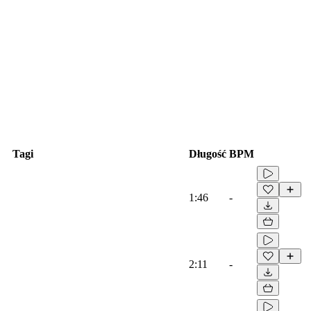
Tagi
Długość
BPM
1:46
-
2:11
-