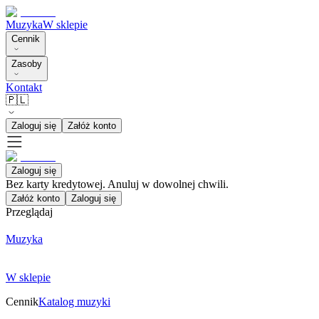
Muzyka
W sklepie
Cennik
Zasoby
Kontakt
🇵🇱
Zaloguj się
Załóż konto
Zaloguj się
Bez karty kredytowej. Anuluj w dowolnej chwili.
Załóż konto
Zaloguj się
Przeglądaj
Muzyka
W sklepie
Cennik
Katalog muzyki