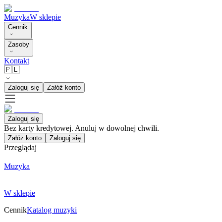
Muzyka
W sklepie
Cennik
Zasoby
Kontakt
🇵🇱
Zaloguj się
Załóż konto
Zaloguj się
Bez karty kredytowej. Anuluj w dowolnej chwili.
Załóż konto
Zaloguj się
Przeglądaj
Muzyka
W sklepie
Cennik
Katalog muzyki