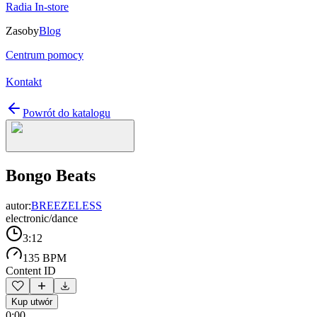
Radia In-store
Zasoby
Blog
Centrum pomocy
Kontakt
Powrót do katalogu
Bongo Beats
autor:
BREEZELESS
electronic/dance
3:12
135 BPM
Content ID
Kup utwór
0:00