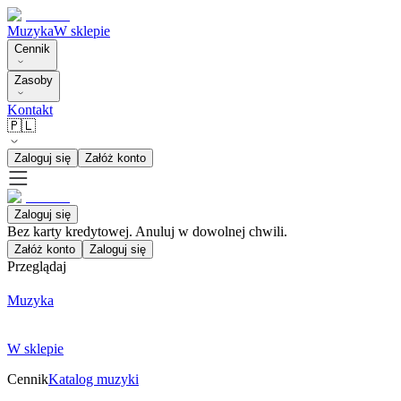
Muzyka
W sklepie
Cennik
Zasoby
Kontakt
🇵🇱
Zaloguj się
Załóż konto
Zaloguj się
Bez karty kredytowej. Anuluj w dowolnej chwili.
Załóż konto
Zaloguj się
Przeglądaj
Muzyka
W sklepie
Cennik
Katalog muzyki