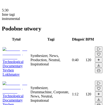
5:30
Inne tagi
instrumental
Podobne utwory
Tytuł
Tagi
Długość
BPM
Synthesizer, News,
Production, Neutral,
0:40
120
Technological
Inspirational
Documentary
Yevhen
Lokhmatov
Synthesizer,
Drummachine, Corporate,
1:12
120
Technological
News, Neutral,
Documentary
Inspirational
Yevhen