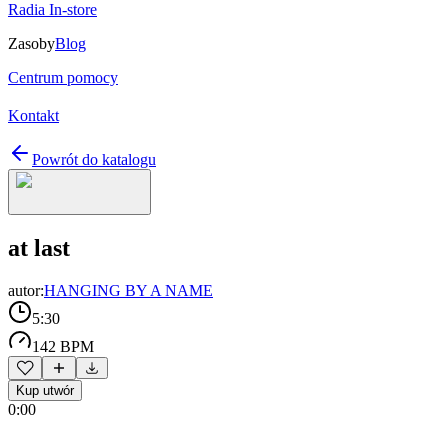
Radia In-store
Zasoby
Blog
Centrum pomocy
Kontakt
Powrót do katalogu
at last
autor:
HANGING BY A NAME
5:30
142 BPM
Kup utwór
0:00