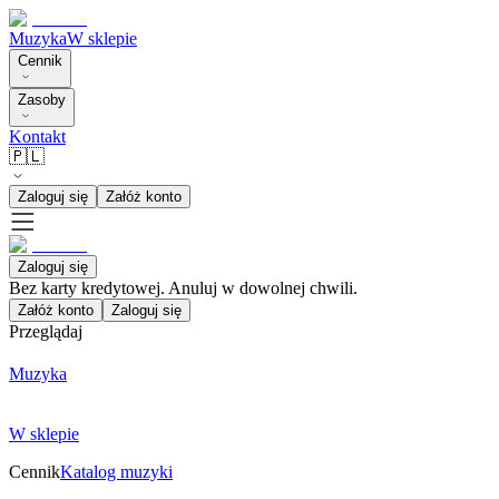
Muzyka
W sklepie
Cennik
Zasoby
Kontakt
🇵🇱
Zaloguj się
Załóż konto
Zaloguj się
Bez karty kredytowej. Anuluj w dowolnej chwili.
Załóż konto
Zaloguj się
Przeglądaj
Muzyka
W sklepie
Cennik
Katalog muzyki