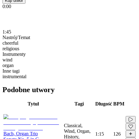
Kup utwór
0:00
1:45
Nastrój/Temat
cheerful
religious
Instrumenty
wind
organ
Inne tagi
instrumental
Podobne utwory
Tytuł
Tagi
Długość
BPM
Classical,
Wind, Organ,
Bach, Organ Trio
1:15
126
History,