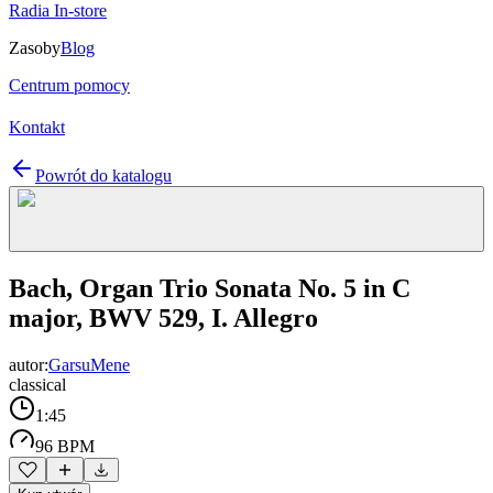
Radia In-store
Zasoby
Blog
Centrum pomocy
Kontakt
Powrót do katalogu
Bach, Organ Trio Sonata No. 5 in C
major, BWV 529, I. Allegro
autor:
GarsuMene
classical
1:45
96 BPM