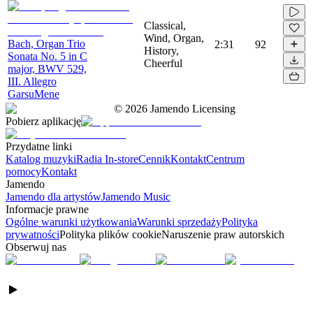
Classical,
Wind, Organ,
Bach, Organ Trio
2:31
92
History,
Sonata No. 5 in C
Cheerful
major, BWV 529,
III. Allegro
GarsuMene
©
2026
Jamendo Licensing
Pobierz aplikację
Przydatne linki
Katalog muzyki
Radia In-store
Cennik
Kontakt
Centrum
pomocy
Kontakt
Jamendo
Jamendo dla artystów
Jamendo Music
Informacje prawne
Ogólne warunki użytkowania
Warunki sprzedaży
Polityka
prywatności
Polityka plików cookie
Naruszenie praw autorskich
Obserwuj nas