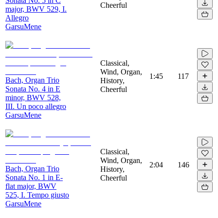
Sonata No. 5 in C
Cheerful
major, BWV 529, I.
Allegro
GarsuMene
Classical,
Wind, Organ,
1:45
117
Bach, Organ Trio
History,
Sonata No. 4 in E
Cheerful
minor, BWV 528,
III. Un poco allegro
GarsuMene
Classical,
Wind, Organ,
2:04
146
Bach, Organ Trio
History,
Sonata No. 1 in E-
Cheerful
flat major, BWV
525, I. Tempo giusto
GarsuMene