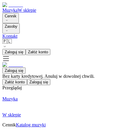
Muzyka
W sklepie
Cennik
Zasoby
Kontakt
🇵🇱
Zaloguj się
Załóż konto
Zaloguj się
Bez karty kredytowej. Anuluj w dowolnej chwili.
Załóż konto
Zaloguj się
Przeglądaj
Muzyka
W sklepie
Cennik
Katalog muzyki