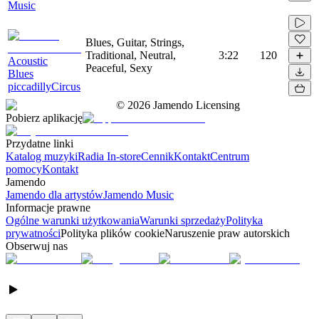
Music
Blues, Guitar, Strings,
Traditional, Neutral,
3:22
120
Acoustic
Peaceful, Sexy
Blues
piccadillyCircus
©
2026
Jamendo Licensing
Pobierz aplikację
Przydatne linki
Katalog muzyki
Radia In-store
Cennik
Kontakt
Centrum
pomocy
Kontakt
Jamendo
Jamendo dla artystów
Jamendo Music
Informacje prawne
Ogólne warunki użytkowania
Warunki sprzedaży
Polityka
prywatności
Polityka plików cookie
Naruszenie praw autorskich
Obserwuj nas