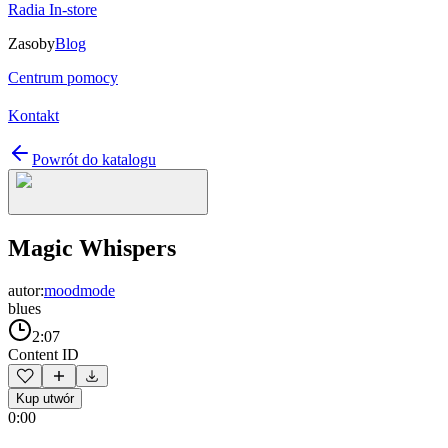
Radia In-store
Zasoby
Blog
Centrum pomocy
Kontakt
Powrót do katalogu
Magic Whispers
autor:
moodmode
blues
2:07
Content ID
Kup utwór
0:00