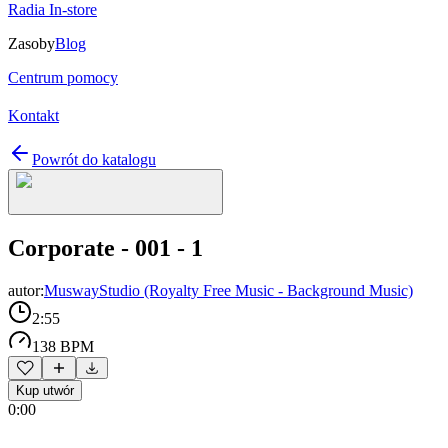
Radia In-store
Zasoby
Blog
Centrum pomocy
Kontakt
Powrót do katalogu
Corporate - 001 - 1
autor:
MuswayStudio (Royalty Free Music - Background Music)
2:55
138 BPM
Kup utwór
0:00