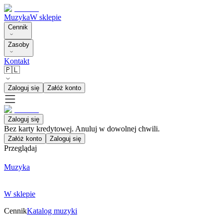
Muzyka
W sklepie
Cennik
Zasoby
Kontakt
🇵🇱
Zaloguj się
Załóż konto
Zaloguj się
Bez karty kredytowej. Anuluj w dowolnej chwili.
Załóż konto
Zaloguj się
Przeglądaj
Muzyka
W sklepie
Cennik
Katalog muzyki