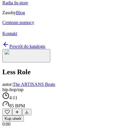
Radia In-store
Zasoby
Blog
Centrum pomocy
Kontakt
Powrót do katalogu
Less Role
autor:
The ARTISANS Beats
hip-hop/rap
4:11
85 BPM
Kup utwór
0:00