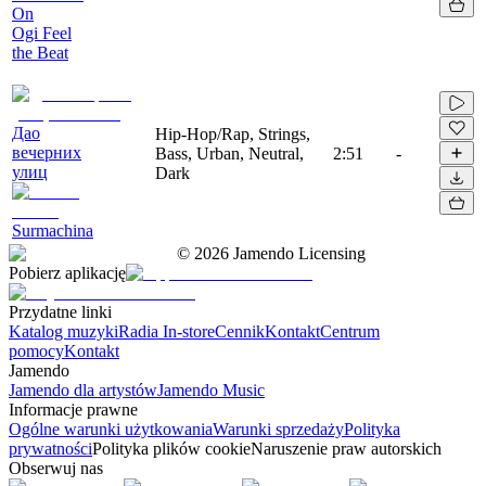
On
Ogi Feel
the Beat
Дао
Hip-Hop/Rap, Strings,
вечерних
Bass, Urban, Neutral,
2:51
-
улиц
Dark
Surmachina
©
2026
Jamendo Licensing
Pobierz aplikację
Przydatne linki
Katalog muzyki
Radia In-store
Cennik
Kontakt
Centrum
pomocy
Kontakt
Jamendo
Jamendo dla artystów
Jamendo Music
Informacje prawne
Ogólne warunki użytkowania
Warunki sprzedaży
Polityka
prywatności
Polityka plików cookie
Naruszenie praw autorskich
Obserwuj nas