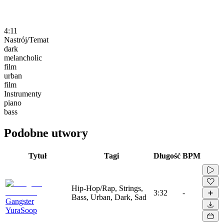
4:11
Nastrój/Temat
dark
melancholic
film
urban
film
Instrumenty
piano
bass
Podobne utwory
Tytuł
Tagi
Długość
BPM
Hip-Hop/Rap, Strings,
3:32
-
Bass, Urban, Dark, Sad
Gangster
YuraSoop