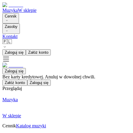
Muzyka
W sklepie
Cennik
Zasoby
Kontakt
🇵🇱
Zaloguj się
Załóż konto
Zaloguj się
Bez karty kredytowej. Anuluj w dowolnej chwili.
Załóż konto
Zaloguj się
Przeglądaj
Muzyka
W sklepie
Cennik
Katalog muzyki