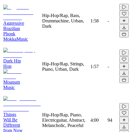
Hip-Hop/Rap, Bass,
Drummachine, Urban,
1:58
-
Aggressive
Dark
Brazilian
Phonk
MokkaMusic
Dark Hip
Hip-Hop/Rap, Strings,
Hop
1:57
-
Piano, Urban, Dark
Moanum
Music
Things
Hip-Hop/Rap, Piano,
Will Be
Electricguitar, Abstract,
4:00
94
Different
Melancholic, Peaceful
from Now