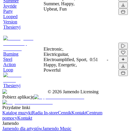
Summer
Summer, Happy,
Joyride
Upbeat, Fun
Party
Looped
Version
Thesieryj
Electronic,
Burning
Electricguitar,
Steel
Electroamplified, Sport,
0:51
-
Action
Happy, Energetic,
Loop
Powerful
Thesieryj
©
2026
Jamendo Licensing
Pobierz aplikację
Przydatne linki
Katalog muzyki
Radia In-store
Cennik
Kontakt
Centrum
pomocy
Kontakt
Jamendo
Jamendo dla artystów
Jamendo Music