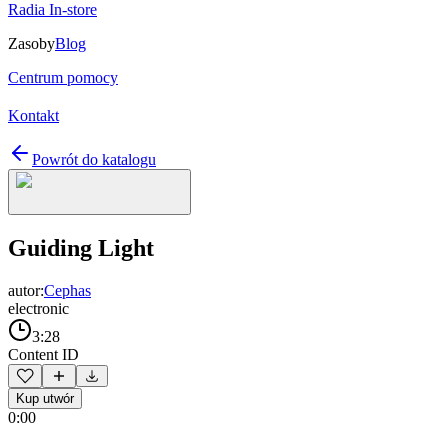
Radia In-store
Zasoby
Blog
Centrum pomocy
Kontakt
Powrót do katalogu
Guiding Light
autor:
Cephas
electronic
3:28
Content ID
Kup utwór
0:00