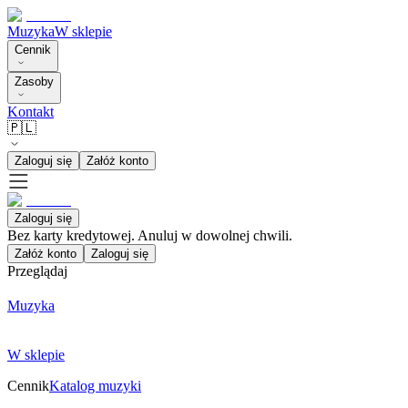
Muzyka
W sklepie
Cennik
Zasoby
Kontakt
🇵🇱
Zaloguj się
Załóż konto
Zaloguj się
Bez karty kredytowej. Anuluj w dowolnej chwili.
Załóż konto
Zaloguj się
Przeglądaj
Muzyka
W sklepie
Cennik
Katalog muzyki