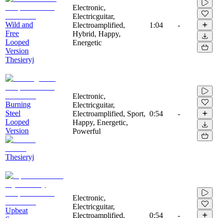
Electronic,
Electricguitar,
Wild and
Electroamplified,
1:04
-
Free
Hybrid, Happy,
Looped
Energetic
Version
Thesieryj
Electronic,
Burning
Electricguitar,
Steel
Electroamplified, Sport,
0:54
-
Looped
Happy, Energetic,
Version
Powerful
Thesieryj
Electronic,
Electricguitar,
Upbeat
Electroamplified,
0:54
-