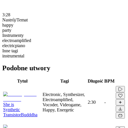
3:28
Nastrój/Temat
happy
party
Instrumenty
electroamplified
electricpiano
Inne tagi
instrumental
Podobne utwory
Tytuł
Tagi
Długość
BPM
Electronic, Synthesizer,
Electroamplified,
2:30
-
She is
Vocoder, Videogame,
Synthetic
Happy, Energetic
TransistorBudddha