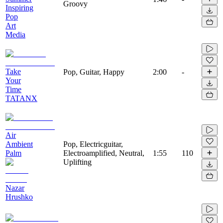
Groovy
Inspiring
Pop
Art
Media
Take
Pop, Guitar, Happy
2:00
-
Your
Time
TATANX
Air
Ambient
Pop, Electricguitar,
Palm
Electroamplified, Neutral,
1:55
110
Uplifting
Nazar
Hrushko