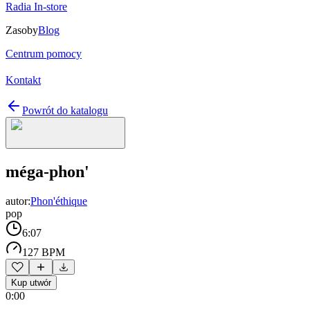
Radia In-store
Zasoby
Blog
Centrum pomocy
Kontakt
Powrót do katalogu
méga-phon'
autor:
Phon'éthique
pop
6:07
127 BPM
Kup utwór
0:00