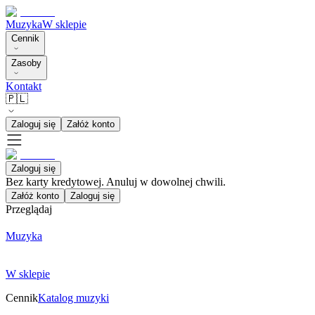
Muzyka
W sklepie
Cennik
Zasoby
Kontakt
🇵🇱
Zaloguj się
Załóż konto
Zaloguj się
Bez karty kredytowej. Anuluj w dowolnej chwili.
Załóż konto
Zaloguj się
Przeglądaj
Muzyka
W sklepie
Cennik
Katalog muzyki