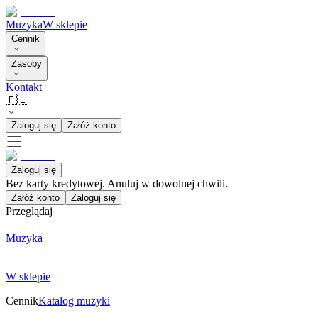
Muzyka
W sklepie
Cennik
Zasoby
Kontakt
🇵🇱
Zaloguj się
Załóż konto
Zaloguj się
Bez karty kredytowej. Anuluj w dowolnej chwili.
Załóż konto
Zaloguj się
Przeglądaj
Muzyka
W sklepie
Cennik
Katalog muzyki