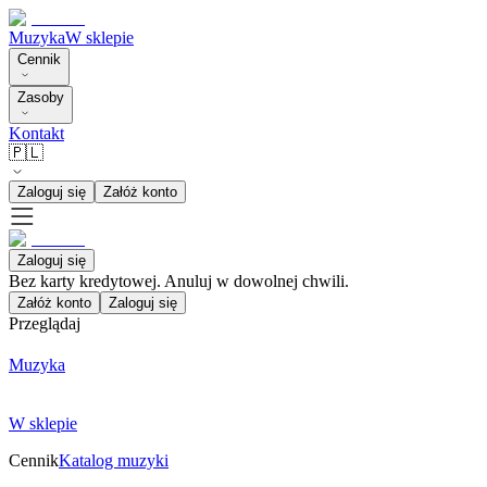
Muzyka
W sklepie
Cennik
Zasoby
Kontakt
🇵🇱
Zaloguj się
Załóż konto
Zaloguj się
Bez karty kredytowej. Anuluj w dowolnej chwili.
Załóż konto
Zaloguj się
Przeglądaj
Muzyka
W sklepie
Cennik
Katalog muzyki