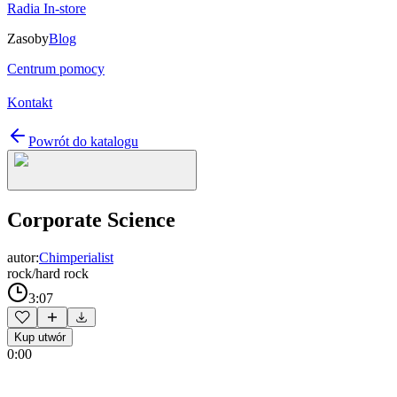
Radia In-store
Zasoby
Blog
Centrum pomocy
Kontakt
Powrót do katalogu
Corporate Science
autor:
Chimperialist
rock/hard rock
3:07
Kup utwór
0:00