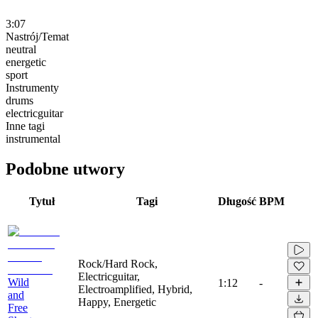
3:07
Nastrój/Temat
neutral
energetic
sport
Instrumenty
drums
electricguitar
Inne tagi
instrumental
Podobne utwory
Tytuł
Tagi
Długość
BPM
Rock/Hard Rock,
Electricguitar,
Wild
1:12
-
Electroamplified, Hybrid,
and
Happy, Energetic
Free