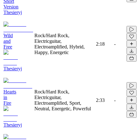
Short
Version
Thesieryj
Wild
Rock/Hard Rock,
and
Electricguitar,
2:18
-
Free
Electroamplified, Hybrid,
Happy, Energetic
Thesieryj
Hearts
Rock/Hard Rock,
in
Electricguitar,
2:33
-
Fire
Electroamplified, Sport,
Neutral, Energetic, Powerful
Thesieryj