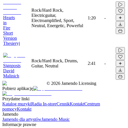
Rock/Hard Rock,
Electricguitar,
Hearts
1:20
-
Electroamplified, Sport,
in
Neutral, Energetic, Powerful
Fire
Short
Version
Thesieryj
Rock/Hard Rock, Drums,
2:41
-
Signposts
Guitar, Neutral
David
Malinich
©
2026
Jamendo Licensing
Pobierz aplikację
Przydatne linki
Katalog muzyki
Radia In-store
Cennik
Kontakt
Centrum
pomocy
Kontakt
Jamendo
Jamendo dla artystów
Jamendo Music
Informacje prawne