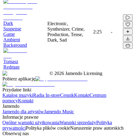
Dark
Electronic,
Suspense
Synthesizer, Crime,
2:25
-
Game
Production, Tense,
Ambient
Dark, Sad
Background
Tomasz
Redman
©
2026
Jamendo Licensing
Pobierz aplikację
Przydatne linki
Katalog muzyki
Radia In-store
Cennik
Kontakt
Centrum
pomocy
Kontakt
Jamendo
Jamendo dla artystów
Jamendo Music
Informacje prawne
Ogólne warunki użytkowania
Warunki sprzedaży
Polityka
prywatności
Polityka plików cookie
Naruszenie praw autorskich
Obserwuj nas