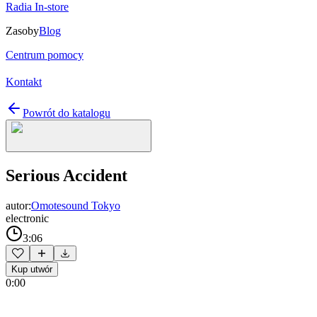
Radia In-store
Zasoby
Blog
Centrum pomocy
Kontakt
Powrót do katalogu
Serious Accident
autor:
Omotesound Tokyo
electronic
3:06
Kup utwór
0:00