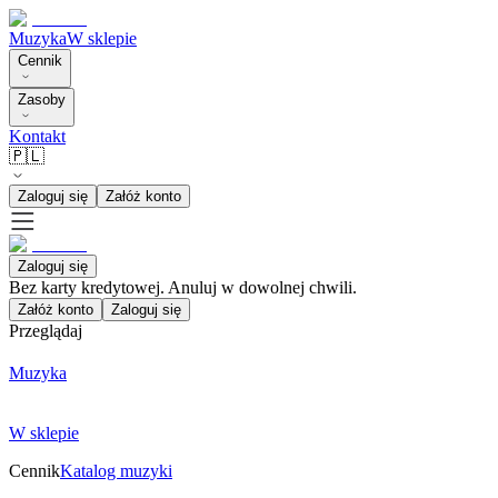
Muzyka
W sklepie
Cennik
Zasoby
Kontakt
🇵🇱
Zaloguj się
Załóż konto
Zaloguj się
Bez karty kredytowej. Anuluj w dowolnej chwili.
Załóż konto
Zaloguj się
Przeglądaj
Muzyka
W sklepie
Cennik
Katalog muzyki