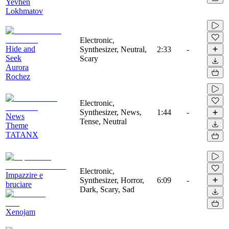
Yevhen
Lokhmatov
Electronic,
Hide and
Synthesizer, Neutral,
2:33
-
Seek
Scary
Aurora
Rochez
Electronic,
Synthesizer, News,
1:44
-
News
Tense, Neutral
Theme
TATANX
Electronic,
Impazzire e
Synthesizer, Horror,
6:09
-
bruciare
Dark, Scary, Sad
Xenojam