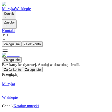
Muzyka
W sklepie
Cennik
Zasoby
Kontakt
🇵🇱
Zaloguj się
Załóż konto
Zaloguj się
Bez karty kredytowej. Anuluj w dowolnej chwili.
Załóż konto
Zaloguj się
Przeglądaj
Muzyka
W sklepie
Cennik
Katalog muzyki