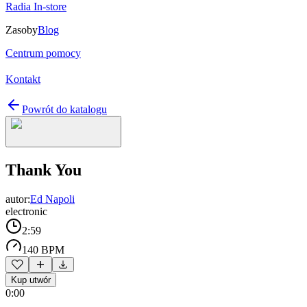
Radia In-store
Zasoby
Blog
Centrum pomocy
Kontakt
Powrót do katalogu
Thank You
autor:
Ed Napoli
electronic
2:59
140 BPM
Kup utwór
0:00