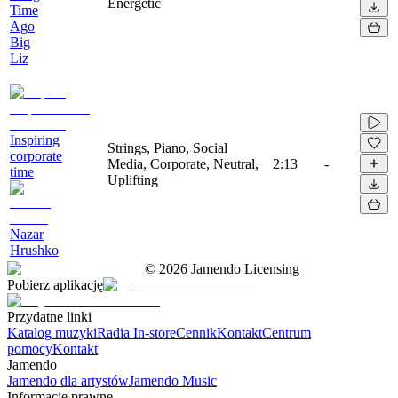
Energetic
Time
Ago
Big
Liz
Inspiring
Strings, Piano, Social
corporate
Media, Corporate, Neutral,
2:13
-
time
Uplifting
Nazar
Hrushko
©
2026
Jamendo Licensing
Pobierz aplikację
Przydatne linki
Katalog muzyki
Radia In-store
Cennik
Kontakt
Centrum
pomocy
Kontakt
Jamendo
Jamendo dla artystów
Jamendo Music
Informacje prawne