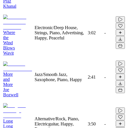
Praz
Khanal
Electronic/Deep House,
Where
Strings, Piano, Advertising,
3:02
-
the
Happy, Peaceful
Wind
Blows
Wavit
More
Jazz/Smooth Jazz,
2:41
-
and
Saxophone, Piano, Happy
More
Joe
Bozwell
Alternative/Rock, Piano,
Long
Electricguitar, Happy,
3:50
-
Long