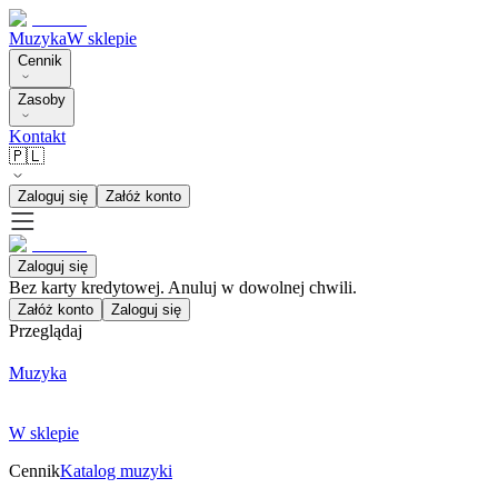
Muzyka
W sklepie
Cennik
Zasoby
Kontakt
🇵🇱
Zaloguj się
Załóż konto
Zaloguj się
Bez karty kredytowej. Anuluj w dowolnej chwili.
Załóż konto
Zaloguj się
Przeglądaj
Muzyka
W sklepie
Cennik
Katalog muzyki