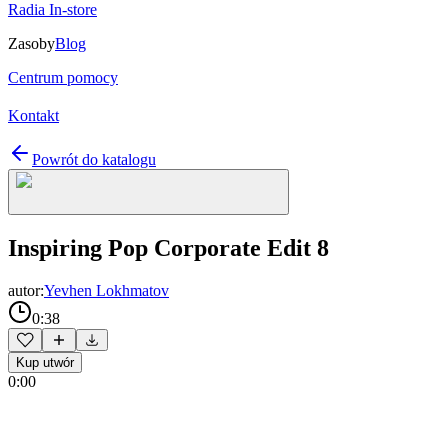
Radia In-store
Zasoby
Blog
Centrum pomocy
Kontakt
Powrót do katalogu
Inspiring Pop Corporate Edit 8
autor:
Yevhen Lokhmatov
0:38
Kup utwór
0:00