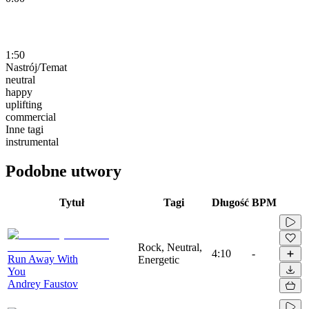
1:50
Nastrój/Temat
neutral
happy
uplifting
commercial
Inne tagi
instrumental
Podobne utwory
Tytuł
Tagi
Długość
BPM
Rock, Neutral,
4:10
-
Run Away With
Energetic
You
Andrey Faustov