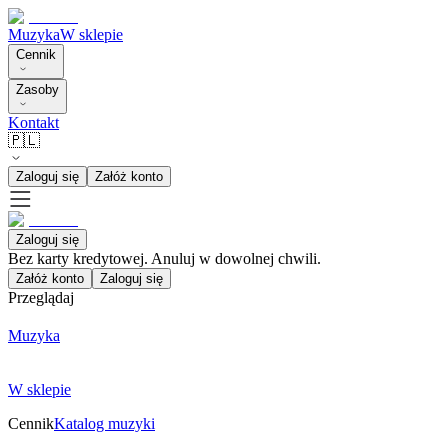
Muzyka
W sklepie
Cennik
Zasoby
Kontakt
🇵🇱
Zaloguj się
Załóż konto
Zaloguj się
Bez karty kredytowej. Anuluj w dowolnej chwili.
Załóż konto
Zaloguj się
Przeglądaj
Muzyka
W sklepie
Cennik
Katalog muzyki