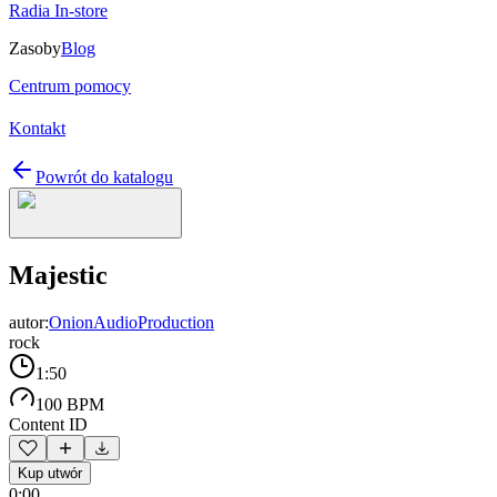
Radia In-store
Zasoby
Blog
Centrum pomocy
Kontakt
Powrót do katalogu
Majestic
autor:
OnionAudioProduction
rock
1:50
100 BPM
Content ID
Kup utwór
0:00