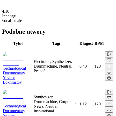
4:10
Inne tagi
vocal - male
Podobne utwory
Tytuł
Tagi
Długość
BPM
Electronic, Synthesizer,
Drummachine, Neutral,
0:40
120
Technological
Peaceful
Documentary
Yevhen
Lokhmatov
Synthesizer,
Drummachine, Corporate,
1:12
120
Technological
News, Neutral,
Documentary
Inspirational
Yevhen