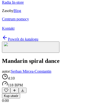
Radia In-store
Zasoby
Blog
Centrum pomocy
Kontakt
Powrót do katalogu
Mandarin spiral dance
autor:
Serban Mircea-Constantin
4:10
118 BPM
Kup utwór
0:00