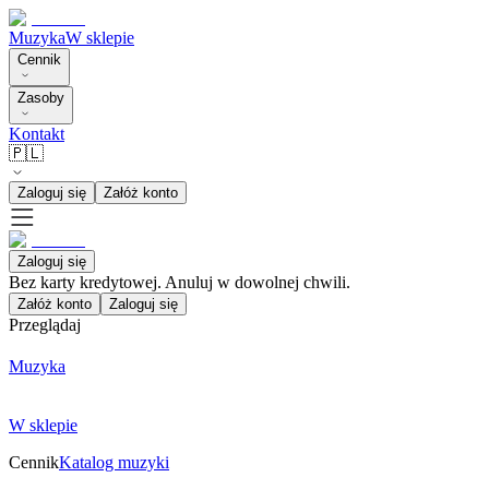
Muzyka
W sklepie
Cennik
Zasoby
Kontakt
🇵🇱
Zaloguj się
Załóż konto
Zaloguj się
Bez karty kredytowej. Anuluj w dowolnej chwili.
Załóż konto
Zaloguj się
Przeglądaj
Muzyka
W sklepie
Cennik
Katalog muzyki