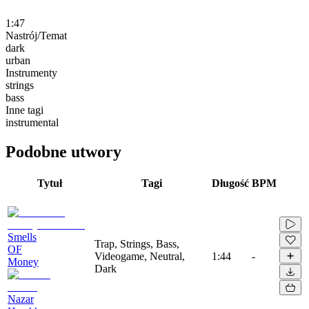
1:47
Nastrój/Temat
dark
urban
Instrumenty
strings
bass
Inne tagi
instrumental
Podobne utwory
Tytuł
Tagi
Długość
BPM
Smells
Trap, Strings, Bass,
OF
Videogame, Neutral,
1:44
-
Money
Dark
Nazar