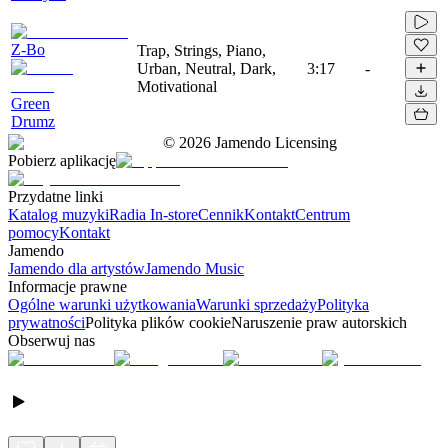
Z-Bo
Trap, Strings, Piano,
Urban, Neutral, Dark,
3:17
-
Motivational
Green
Drumz
©
2026
Jamendo Licensing
Pobierz aplikację
Przydatne linki
Katalog muzyki
Radia In-store
Cennik
Kontakt
Centrum
pomocy
Kontakt
Jamendo
Jamendo dla artystów
Jamendo Music
Informacje prawne
Ogólne warunki użytkowania
Warunki sprzedaży
Polityka
prywatności
Polityka plików cookie
Naruszenie praw autorskich
Obserwuj nas