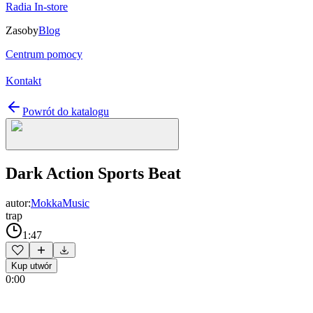
Radia In-store
Zasoby
Blog
Centrum pomocy
Kontakt
Powrót do katalogu
Dark Action Sports Beat
autor:
MokkaMusic
trap
1:47
Kup utwór
0:00