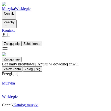
Muzyka
W sklepie
Cennik
Zasoby
Kontakt
🇵🇱
Zaloguj się
Załóż konto
Zaloguj się
Bez karty kredytowej. Anuluj w dowolnej chwili.
Załóż konto
Zaloguj się
Przeglądaj
Muzyka
W sklepie
Cennik
Katalog muzyki