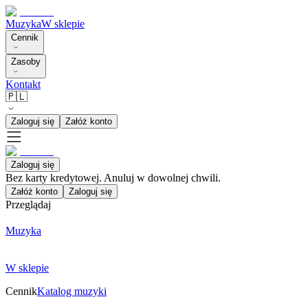
Muzyka
W sklepie
Cennik
Zasoby
Kontakt
🇵🇱
Zaloguj się
Załóż konto
Zaloguj się
Bez karty kredytowej. Anuluj w dowolnej chwili.
Załóż konto
Zaloguj się
Przeglądaj
Muzyka
W sklepie
Cennik
Katalog muzyki