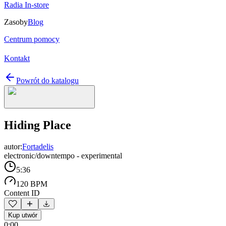
Radia In-store
Zasoby
Blog
Centrum pomocy
Kontakt
Powrót do katalogu
Hiding Place
autor:
Fortadelis
electronic/downtempo - experimental
5:36
120 BPM
Content ID
Kup utwór
0:00