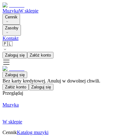
Muzyka
W sklepie
Cennik
Zasoby
Kontakt
🇵🇱
Zaloguj się
Załóż konto
Zaloguj się
Bez karty kredytowej. Anuluj w dowolnej chwili.
Załóż konto
Zaloguj się
Przeglądaj
Muzyka
W sklepie
Cennik
Katalog muzyki