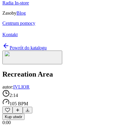
Radia In-store
Zasoby
Blog
Centrum pomocy
Kontakt
Powrót do katalogu
Recreation Area
autor:
IVLIOR
2:14
105 BPM
Kup utwór
0:00