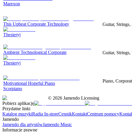
Marexon
This Upbeat Corporate Technology
Guitar, Strings
Thesieryj
Ambient Technological Corporate
Guitar, Strings
Thesieryj
Piano, Corporat
Motivational Hopeful Piano
Scorpiano
©
2026
Jamendo Licensing
Pobierz aplikację
Przydatne linki
Katalog muzyki
Radia In-store
Cennik
Kontakt
Centrum pomocy
Konta
Jamendo
Jamendo dla artystów
Jamendo Music
Informacje prawne