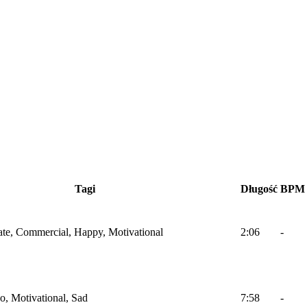
Tagi
Długość
BPM
ate, Commercial, Happy, Motivational
2:06
-
no, Motivational, Sad
7:58
-