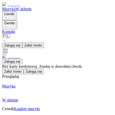
Muzyka
W sklepie
Cennik
Zasoby
Kontakt
🇵🇱
Zaloguj się
Załóż konto
Zaloguj się
Bez karty kredytowej. Anuluj w dowolnej chwili.
Załóż konto
Zaloguj się
Przeglądaj
Muzyka
W sklepie
Cennik
Katalog muzyki