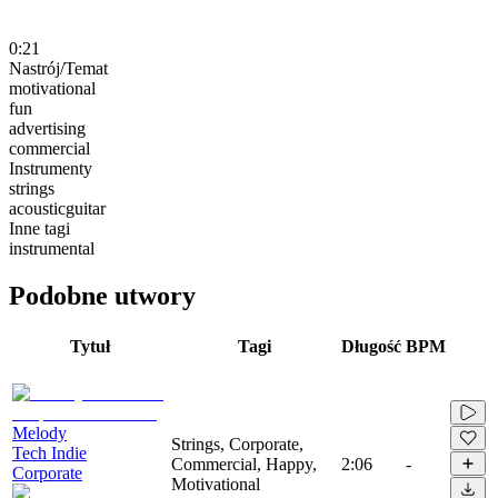
0:21
Nastrój/Temat
motivational
fun
advertising
commercial
Instrumenty
strings
acousticguitar
Inne tagi
instrumental
Podobne utwory
Tytuł
Tagi
Długość
BPM
Melody
Strings, Corporate,
Tech Indie
Commercial, Happy,
2:06
-
Corporate
Motivational