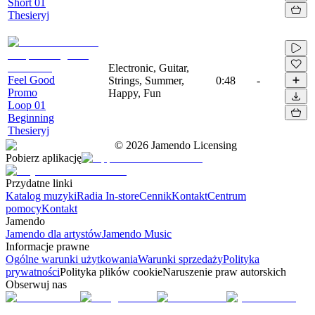
Short 01
Thesieryj
Electronic, Guitar,
Feel Good
Strings, Summer,
0:48
-
Promo
Happy, Fun
Loop 01
Beginning
Thesieryj
©
2026
Jamendo Licensing
Pobierz aplikację
Przydatne linki
Katalog muzyki
Radia In-store
Cennik
Kontakt
Centrum
pomocy
Kontakt
Jamendo
Jamendo dla artystów
Jamendo Music
Informacje prawne
Ogólne warunki użytkowania
Warunki sprzedaży
Polityka
prywatności
Polityka plików cookie
Naruszenie praw autorskich
Obserwuj nas