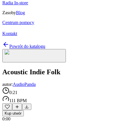
Radia In-store
Zasoby
Blog
Centrum pomocy
Kontakt
Powrót do katalogu
Acoustic Indie Folk
autor:
AudioPanda
0:21
111 BPM
Kup utwór
0:00