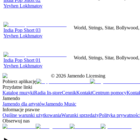
India Pop Short 02
Yevhen Lokhmatov
World, Strings, Sitar, Bollywood
India Pop Short 03
Yevhen Lokhmatov
World, Strings, Sitar, Bollywood
India Pop Short 01
Yevhen Lokhmatov
©
2026
Jamendo Licensing
Pobierz aplikację
Przydatne linki
Katalog muzyki
Radia In-store
Cennik
Kontakt
Centrum pomocy
Konta
Jamendo
Jamendo dla artystów
Jamendo Music
Informacje prawne
Ogólne warunki użytkowania
Warunki sprzedaży
Polityka prywatnośc
Obserwuj nas