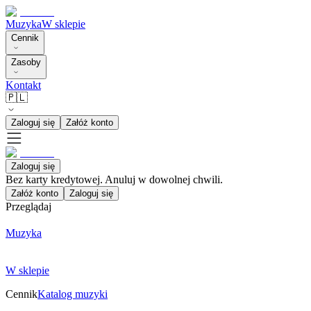
Muzyka
W sklepie
Cennik
Zasoby
Kontakt
🇵🇱
Zaloguj się
Załóż konto
Zaloguj się
Bez karty kredytowej. Anuluj w dowolnej chwili.
Załóż konto
Zaloguj się
Przeglądaj
Muzyka
W sklepie
Cennik
Katalog muzyki