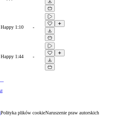
, Happy
1:10
-
, Happy
1:44
-
kt
i
Polityka plików cookie
Naruszenie praw autorskich