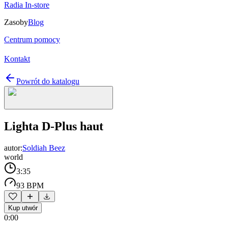
Radia In-store
Zasoby
Blog
Centrum pomocy
Kontakt
Powrót do katalogu
Lighta D-Plus haut
autor:
Soldiah Beez
world
3:35
93 BPM
Kup utwór
0:00