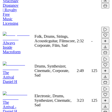
Veaceslav
Draganov
| Royalty
Free
Music
Licensing
Folk, Drums, Strings,
Acousticguitar, Filmscore,
2:32
-
Always
Corporate, Film, Sad
Inside
Macroform
Drums, Synthesizer,
Cinematic, Corporate,
2:49
125
The
Sad
Arrival
Daniel H
Electronic, Drums,
Synthesizer, Cinematic,
3:23
125
The
Sad
Arrival -
Daniel H