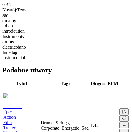
0:35
Nastrój/Temat
sad
dreamy
urban
introdcution
Instrumenty
drums
electricpiano
Inne tagi
instrumental
Podobne utwory
Tytuł
Tagi
Długość
BPM
Epic
Action
Film
Drums, Strings,
1:42
-
Trailer
Corporate, Energetic, Sad