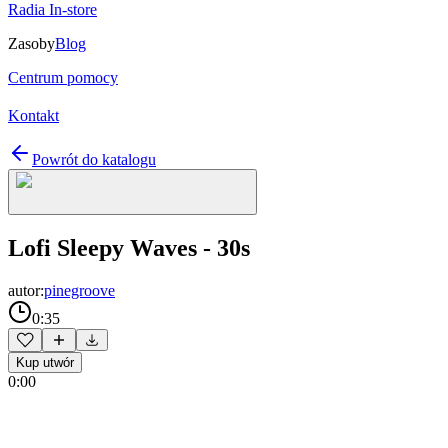
Radia In-store
Zasoby
Blog
Centrum pomocy
Kontakt
Powrót do katalogu
Lofi Sleepy Waves - 30s
autor:
pinegroove
0:35
Kup utwór
0:00