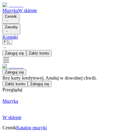
Muzyka
W sklepie
Cennik
Zasoby
Kontakt
🇵🇱
Zaloguj się
Załóż konto
Zaloguj się
Bez karty kredytowej. Anuluj w dowolnej chwili.
Załóż konto
Zaloguj się
Przeglądaj
Muzyka
W sklepie
Cennik
Katalog muzyki