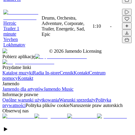
Drums, Orchestra,
Heroic
Adventure, Corporate,
1:10
-
Trailer 1
Trailer, Energetic, Sad,
minute
Epic
Yevhen
Lokhmatov
©
2026
Jamendo Licensing
Pobierz aplikację
Przydatne linki
Katalog muzyki
Radia In-store
Cennik
Kontakt
Centrum
pomocy
Kontakt
Jamendo
Jamendo dla artystów
Jamendo Music
Informacje prawne
Ogólne warunki użytkowania
Warunki sprzedaży
Polityka
prywatności
Polityka plików cookie
Naruszenie praw autorskich
Obserwuj nas