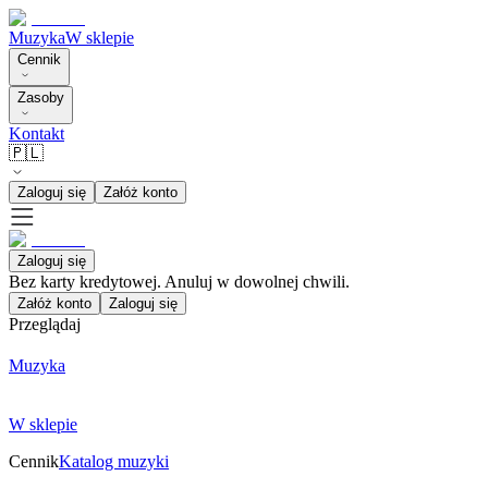
Muzyka
W sklepie
Cennik
Zasoby
Kontakt
🇵🇱
Zaloguj się
Załóż konto
Zaloguj się
Bez karty kredytowej. Anuluj w dowolnej chwili.
Załóż konto
Zaloguj się
Przeglądaj
Muzyka
W sklepie
Cennik
Katalog muzyki