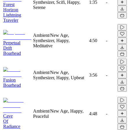
Synthesizer, Scifi, Happy,
1:35
-
Forest
Serene
Horizon
Lightning
Traveler
Ambient/New Age,
Synthesizer, Happy,
4:50
-
Perpetual
Meditative
Drift
Boarhead
Ambient/New Age,
3:56
-
Synthesizer, Happy, Upbeat
Fusion
Boarhead
Ambient/New Age, Happy,
4:48
-
Cave
Peaceful
Of
Radiance