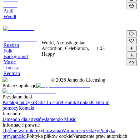
Andi
Wendt
World, Acousticguitar,
Russian
Accordion, Celebration,
1:03
-
Folk
Happy
Background
Music
Tomasz
Redman
©
2026
Jamendo Licensing
Pobierz aplikację
Przydatne linki
Katalog muzyki
Radia In-store
Cennik
Kontakt
Centrum
pomocy
Kontakt
Jamendo
Jamendo dla artystów
Jamendo Music
Informacje prawne
Ogólne warunki użytkowania
Warunki sprzedaży
Polityka
prywatności
Polityka plików cookie
Naruszenie praw autorskich