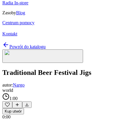
Radia In-store
Zasoby
Blog
Centrum pomocy
Kontakt
Powrót do katalogu
Traditional Beer Festival Jigs
autor:
Nargo
world
1:00
Kup utwór
0:00