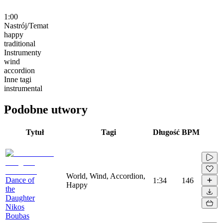
1:00
Nastrój/Temat
happy
traditional
Instrumenty
wind
accordion
Inne tagi
instrumental
Podobne utwory
Tytuł
Tagi
Długość
BPM
World, Wind, Accordion,
Dance of
1:34
146
Happy
the
Daughter
Nikos
Boubas