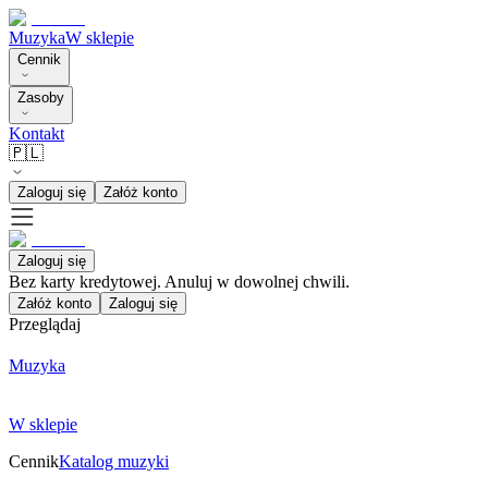
Muzyka
W sklepie
Cennik
Zasoby
Kontakt
🇵🇱
Zaloguj się
Załóż konto
Zaloguj się
Bez karty kredytowej. Anuluj w dowolnej chwili.
Załóż konto
Zaloguj się
Przeglądaj
Muzyka
W sklepie
Cennik
Katalog muzyki