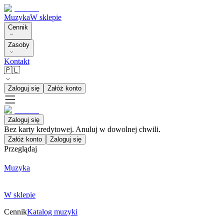
Muzyka
W sklepie
Cennik
Zasoby
Kontakt
🇵🇱
Zaloguj się
Załóż konto
Zaloguj się
Bez karty kredytowej. Anuluj w dowolnej chwili.
Załóż konto
Zaloguj się
Przeglądaj
Muzyka
W sklepie
Cennik
Katalog muzyki