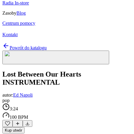
Radia In-store
Zasoby
Blog
Centrum pomocy
Kontakt
Powrót do katalogu
Lost Between Our Hearts
INSTRUMENTAL
autor:
Ed Napoli
pop
3:24
100 BPM
Kup utwór