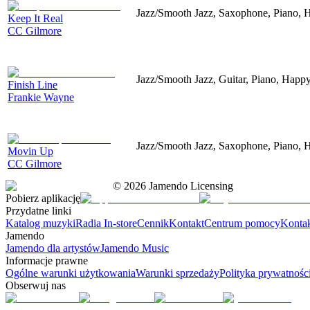
Jazz/Smooth Jazz, Saxophone, Piano, 
Keep It Real
CC Gilmore
Jazz/Smooth Jazz, Guitar, Piano, Happ
Finish Line
Frankie Wayne
Jazz/Smooth Jazz, Saxophone, Piano, 
Movin Up
CC Gilmore
©
2026
Jamendo Licensing
Pobierz aplikację
Przydatne linki
Katalog muzyki
Radia In-store
Cennik
Kontakt
Centrum pomocy
Konta
Jamendo
Jamendo dla artystów
Jamendo Music
Informacje prawne
Ogólne warunki użytkowania
Warunki sprzedaży
Polityka prywatnośc
Obserwuj nas