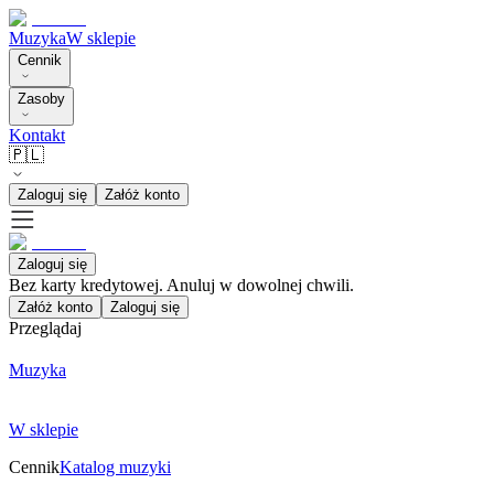
Muzyka
W sklepie
Cennik
Zasoby
Kontakt
🇵🇱
Zaloguj się
Załóż konto
Zaloguj się
Bez karty kredytowej. Anuluj w dowolnej chwili.
Załóż konto
Zaloguj się
Przeglądaj
Muzyka
W sklepie
Cennik
Katalog muzyki