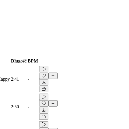
Długość
BPM
Happy
2:41
-
y
2:50
-