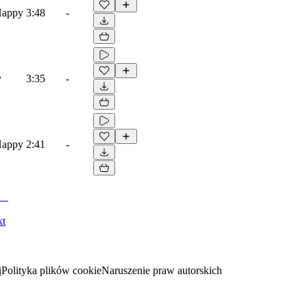
Happy
3:48
-
y
3:35
-
Happy
2:41
-
kt
i
Polityka plików cookie
Naruszenie praw autorskich