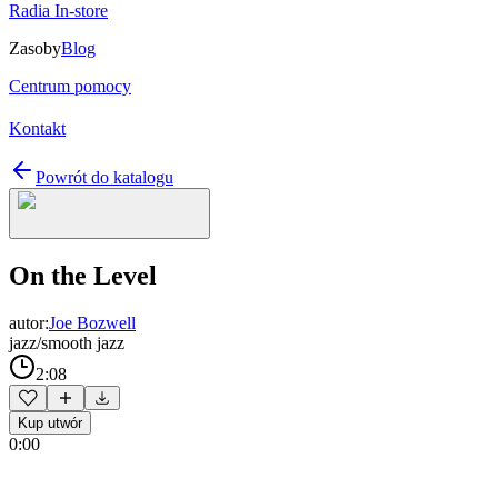
Radia In-store
Zasoby
Blog
Centrum pomocy
Kontakt
Powrót do katalogu
On the Level
autor:
Joe Bozwell
jazz/smooth jazz
2:08
Kup utwór
0:00