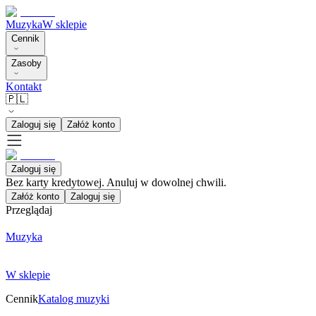
Muzyka
W sklepie
Cennik
Zasoby
Kontakt
🇵🇱
Zaloguj się
Załóż konto
Zaloguj się
Bez karty kredytowej. Anuluj w dowolnej chwili.
Załóż konto
Zaloguj się
Przeglądaj
Muzyka
W sklepie
Cennik
Katalog muzyki