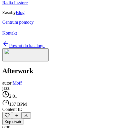
Radia In-store
Zasoby
Blog
Centrum pomocy
Kontakt
Powrót do katalogu
Afterwork
autor:
Moff
jazz
2:01
137 BPM
Content ID
Kup utwór
0:00