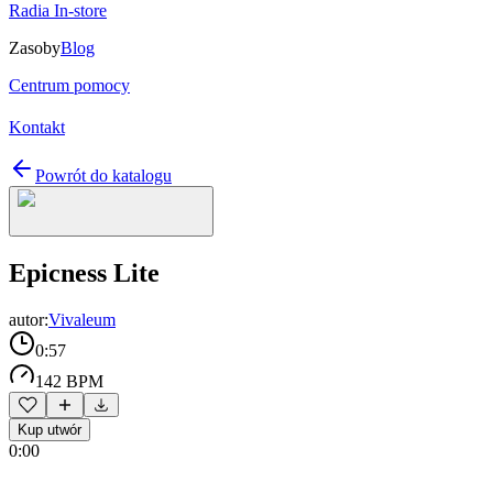
Radia In-store
Zasoby
Blog
Centrum pomocy
Kontakt
Powrót do katalogu
Epicness Lite
autor:
Vivaleum
0:57
142 BPM
Kup utwór
0:00