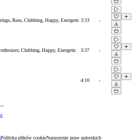
trings, Bass, Clubbing, Happy, Energetic
3:33
-
ynthesizer, Clubbing, Happy, Energetic
3:37
-
4:10
-
kt
i
Polityka plików cookie
Naruszenie praw autorskich