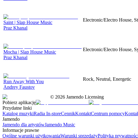
Electronic/Electro House, S
Saint | Slap House Music
Praz Khanal
Electronic/Electro House, S
Mocha | Slap House Music
Praz Khanal
Rock, Neutral, Energetic
Run Away With You
Andrey Faustov
©
2026
Jamendo Licensing
Pobierz aplikację
Przydatne linki
Katalog muzyki
Radia In-store
Cennik
Kontakt
Centrum pomocy
Konta
Jamendo
Jamendo dla artystów
Jamendo Music
Informacje prawne
Ogólne warunki użytkowania
Warunki sprzedaży
Polityka prywatnośc