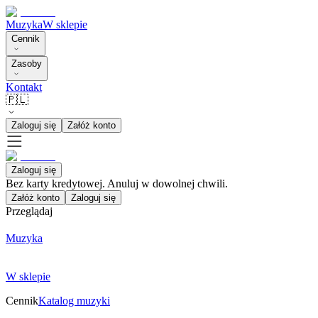
Muzyka
W sklepie
Cennik
Zasoby
Kontakt
🇵🇱
Zaloguj się
Załóż konto
Zaloguj się
Bez karty kredytowej. Anuluj w dowolnej chwili.
Załóż konto
Zaloguj się
Przeglądaj
Muzyka
W sklepie
Cennik
Katalog muzyki