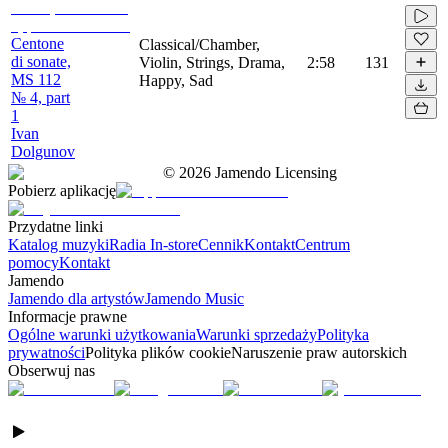
Centone
Classical/Chamber,
di sonate,
Violin, Strings, Drama,
2:58
131
MS 112
Happy, Sad
№ 4, part
1
Ivan
Dolgunov
©
2026
Jamendo Licensing
Pobierz aplikację
Przydatne linki
Katalog muzyki
Radia In-store
Cennik
Kontakt
Centrum
pomocy
Kontakt
Jamendo
Jamendo dla artystów
Jamendo Music
Informacje prawne
Ogólne warunki użytkowania
Warunki sprzedaży
Polityka
prywatności
Polityka plików cookie
Naruszenie praw autorskich
Obserwuj nas