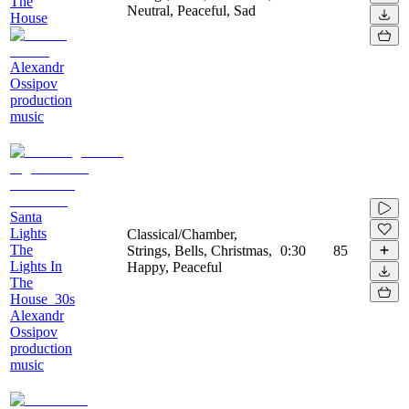
The
Neutral, Peaceful, Sad
House
Alexandr
Ossipov
production
music
Santa
Lights
Classical/Chamber,
The
Strings, Bells, Christmas,
0:30
85
Lights In
Happy, Peaceful
The
House_30s
Alexandr
Ossipov
production
music