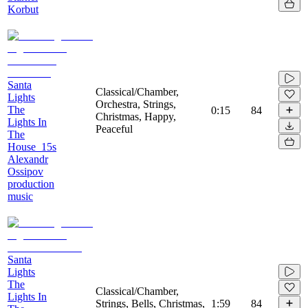
Korbut
Santa
Classical/Chamber,
Lights
Orchestra, Strings,
The
0:15
84
Christmas, Happy,
Lights In
Peaceful
The
House_15s
Alexandr
Ossipov
production
music
Santa
Lights
The
Classical/Chamber,
Lights In
Strings, Bells, Christmas,
1:59
84