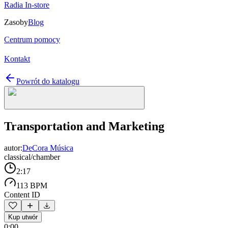
Radia In-store
Zasoby
Blog
Centrum pomocy
Kontakt
Powrót do katalogu
Transportation and Marketing
autor:
DeCora Música
classical/chamber
2:17
113 BPM
Content ID
Kup utwór
0:00