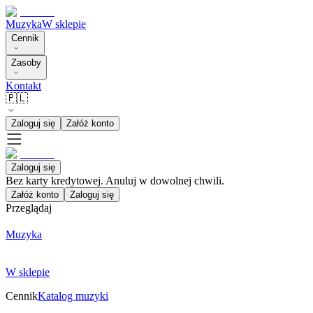
Muzyka
W sklepie
Cennik
Zasoby
Kontakt
🇵🇱
Zaloguj się
Załóż konto
Zaloguj się
Bez karty kredytowej. Anuluj w dowolnej chwili.
Załóż konto
Zaloguj się
Przeglądaj
Muzyka
W sklepie
Cennik
Katalog muzyki