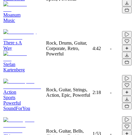
Moanum
Music
There s A
Rock, Drums, Guitar,
Way
Corporate, Retro,
4:42
-
Powerful
Stefan
Kartenberg
Rock, Guitar, Strings,
Action
2:18
-
Action, Epic, Powerful
Sports
Powerful
SoundForYou
Rock, Guitar, Bells,
1:53
-