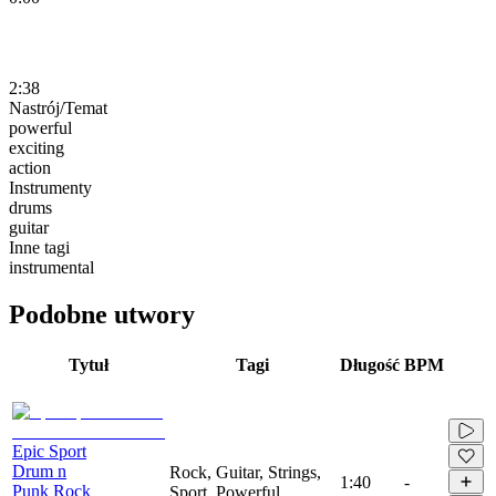
2:38
Nastrój/Temat
powerful
exciting
action
Instrumenty
drums
guitar
Inne tagi
instrumental
Podobne utwory
Tytuł
Tagi
Długość
BPM
Epic Sport
Drum n
Rock, Guitar, Strings,
1:40
-
Punk Rock
Sport, Powerful