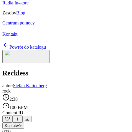
Radia In-store
Zasoby
Blog
Centrum pomocy
Kontakt
Powrót do katalogu
Reckless
autor:
Stefan Kartenberg
rock
2:38
100 BPM
Content ID
Kup utwór
0:00