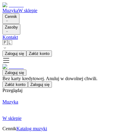
Muzyka
W sklepie
Cennik
Zasoby
Kontakt
🇵🇱
Zaloguj się
Załóż konto
Zaloguj się
Bez karty kredytowej. Anuluj w dowolnej chwili.
Załóż konto
Zaloguj się
Przeglądaj
Muzyka
W sklepie
Cennik
Katalog muzyki