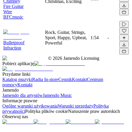
Chimney
Christmas, Exciting
Fire Guitar
Wire
BFCmusic
Rock, Guitar, Strings,
Sport, Happy, Upbeat,
1:54
-
Bulletproof
Powerful
Infraction
©
2026
Jamendo Licensing
Pobierz aplikację
Przydatne linki
Katalog muzyki
Radia In-store
Cennik
Kontakt
Centrum
pomocy
Kontakt
Jamendo
Jamendo dla artystów
Jamendo Music
Informacje prawne
Ogólne warunki użytkowania
Warunki sprzedaży
Polityka
prywatności
Polityka plików cookie
Naruszenie praw autorskich
Obserwuj nas