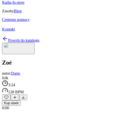
Radia In-store
Zasoby
Blog
Centrum pomocy
Kontakt
Powrót do katalogu
Zoé
autor:
Dario
folk
3:24
128 BPM
Kup utwór
0:00