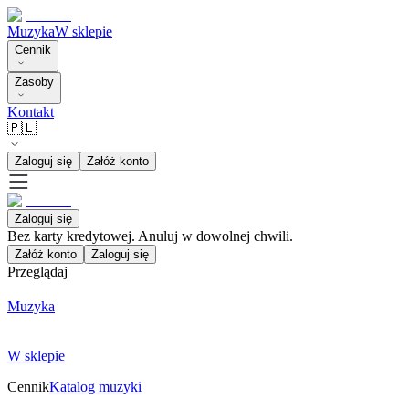
Muzyka
W sklepie
Cennik
Zasoby
Kontakt
🇵🇱
Zaloguj się
Załóż konto
Zaloguj się
Bez karty kredytowej. Anuluj w dowolnej chwili.
Załóż konto
Zaloguj się
Przeglądaj
Muzyka
W sklepie
Cennik
Katalog muzyki