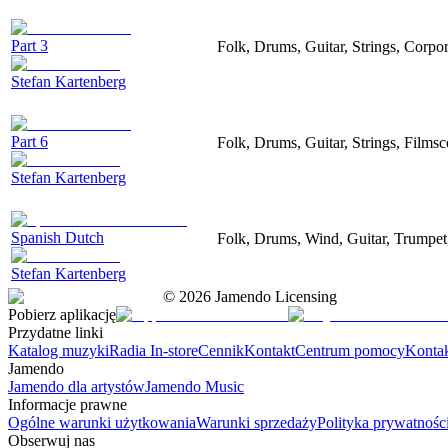
Part 3
Folk, Drums, Guitar, Strings, Corpo
Stefan Kartenberg
Part 6
Folk, Drums, Guitar, Strings, Films
Stefan Kartenberg
Spanish Dutch
Folk, Drums, Wind, Guitar, Trumpet
Stefan Kartenberg
©
2026
Jamendo Licensing
Pobierz aplikację
Przydatne linki
Katalog muzyki
Radia In-store
Cennik
Kontakt
Centrum pomocy
Konta
Jamendo
Jamendo dla artystów
Jamendo Music
Informacje prawne
Ogólne warunki użytkowania
Warunki sprzedaży
Polityka prywatnośc
Obserwuj nas