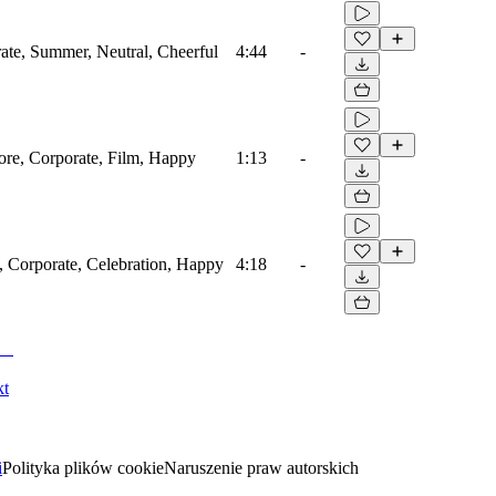
rate, Summer, Neutral, Cheerful
4:44
-
core, Corporate, Film, Happy
1:13
-
, Corporate, Celebration, Happy
4:18
-
kt
i
Polityka plików cookie
Naruszenie praw autorskich