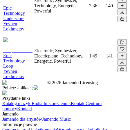
Electronic, Synthesizer,
Technology, Energetic,
2:36
140
Epic
Powerful
Technology
Underscore
Yevhen
Lokhmatov
Electronic, Synthesizer,
Epic
Electricpiano, Technology,
1:49
141
Technology
Energetic, Powerful
Loop
Yevhen
Lokhmatov
©
2026
Jamendo Licensing
Pobierz aplikację
Przydatne linki
Katalog muzyki
Radia In-store
Cennik
Kontakt
Centrum
pomocy
Kontakt
Jamendo
Jamendo dla artystów
Jamendo Music
Informacje prawne
Ogólne warunki użytkowania
Warunki sprzedaży
Polityka