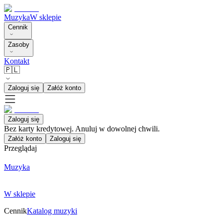
Muzyka
W sklepie
Cennik
Zasoby
Kontakt
🇵🇱
Zaloguj się
Załóż konto
Zaloguj się
Bez karty kredytowej. Anuluj w dowolnej chwili.
Załóż konto
Zaloguj się
Przeglądaj
Muzyka
W sklepie
Cennik
Katalog muzyki