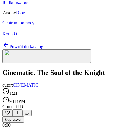
Radia In-store
Zasoby
Blog
Centrum pomocy
Kontakt
Powrót do katalogu
Cinematic. The Soul of the Knight
autor:
CINEMATIC
1:21
93 BPM
Content ID
Kup utwór
0:00