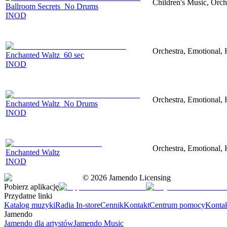
Children's Music, Orch
Ballroom Secrets_No Drums
INOD
Orchestra, Emotional,
Enchanted Waltz_60 sec
INOD
Orchestra, Emotional,
Enchanted Waltz_No Drums
INOD
Orchestra, Emotional,
Enchanted Waltz
INOD
©
2026
Jamendo Licensing
Pobierz aplikację
Przydatne linki
Katalog muzyki
Radia In-store
Cennik
Kontakt
Centrum pomocy
Konta
Jamendo
Jamendo dla artystów
Jamendo Music