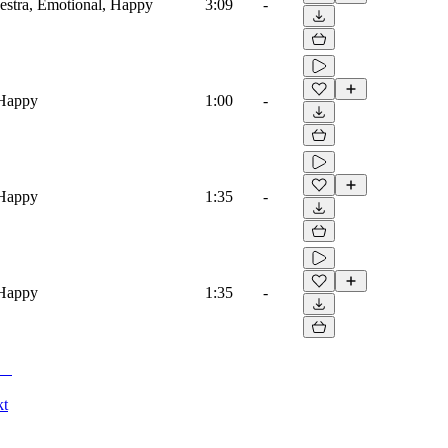
estra, Emotional, Happy
3:09
-
 Happy
1:00
-
 Happy
1:35
-
 Happy
1:35
-
kt