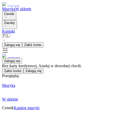
Muzyka
W sklepie
Cennik
Zasoby
Kontakt
🇵🇱
Zaloguj się
Załóż konto
Zaloguj się
Bez karty kredytowej. Anuluj w dowolnej chwili.
Załóż konto
Zaloguj się
Przeglądaj
Muzyka
W sklepie
Cennik
Katalog muzyki