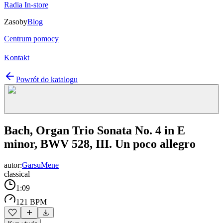
Radia In-store
Zasoby
Blog
Centrum pomocy
Kontakt
Powrót do katalogu
Bach, Organ Trio Sonata No. 4 in E
minor, BWV 528, III. Un poco allegro
autor:
GarsuMene
classical
1:09
121 BPM