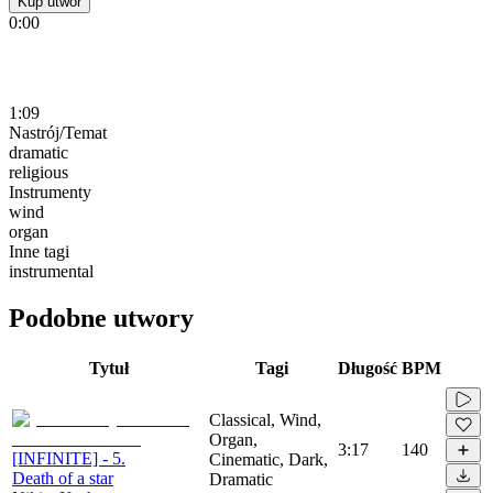
Kup utwór
0:00
1:09
Nastrój/Temat
dramatic
religious
Instrumenty
wind
organ
Inne tagi
instrumental
Podobne utwory
Tytuł
Tagi
Długość
BPM
Classical, Wind,
Organ,
3:17
140
[INFINITE] - 5.
Cinematic, Dark,
Death of a star
Dramatic