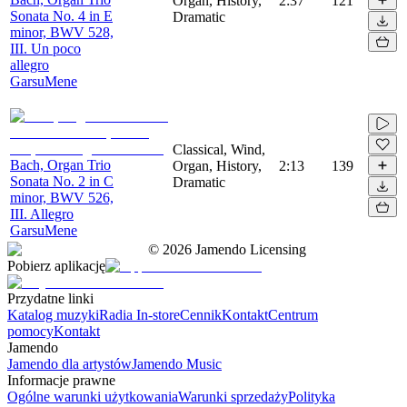
Organ, History,
2:37
121
Sonata No. 4 in E
Dramatic
minor, BWV 528,
III. Un poco
allegro
GarsuMene
Classical, Wind,
Bach, Organ Trio
Organ, History,
2:13
139
Sonata No. 2 in C
Dramatic
minor, BWV 526,
III. Allegro
GarsuMene
©
2026
Jamendo Licensing
Pobierz aplikację
Przydatne linki
Katalog muzyki
Radia In-store
Cennik
Kontakt
Centrum
pomocy
Kontakt
Jamendo
Jamendo dla artystów
Jamendo Music
Informacje prawne
Ogólne warunki użytkowania
Warunki sprzedaży
Polityka