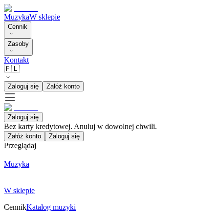
Muzyka
W sklepie
Cennik
Zasoby
Kontakt
🇵🇱
Zaloguj się
Załóż konto
Zaloguj się
Bez karty kredytowej. Anuluj w dowolnej chwili.
Załóż konto
Zaloguj się
Przeglądaj
Muzyka
W sklepie
Cennik
Katalog muzyki