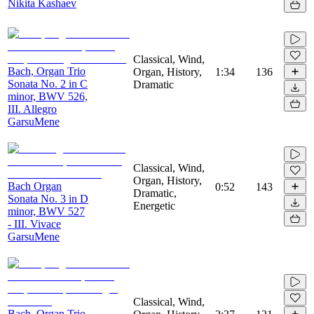
Nikita Kashaev
Classical, Wind,
Bach, Organ Trio
Organ, History,
1:34
136
Sonata No. 2 in C
Dramatic
minor, BWV 526,
III. Allegro
GarsuMene
Classical, Wind,
Organ, History,
Bach Organ
0:52
143
Dramatic,
Sonata No. 3 in D
Energetic
minor, BWV 527
- III. Vivace
GarsuMene
Classical, Wind,
Bach, Organ Trio