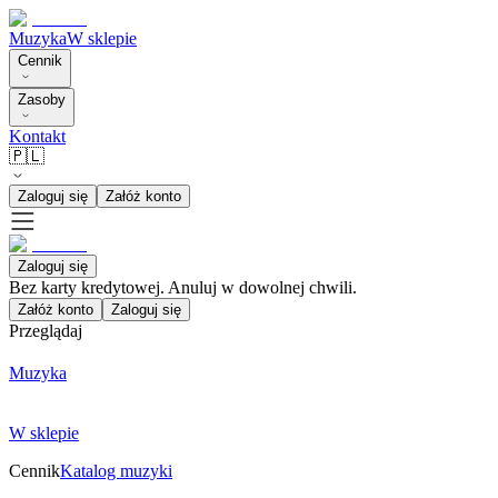
Muzyka
W sklepie
Cennik
Zasoby
Kontakt
🇵🇱
Zaloguj się
Załóż konto
Zaloguj się
Bez karty kredytowej. Anuluj w dowolnej chwili.
Załóż konto
Zaloguj się
Przeglądaj
Muzyka
W sklepie
Cennik
Katalog muzyki