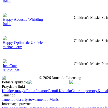
Irakli
Children's Music, Str
Happy Acoustic Whistling
Irakli
Children's Music, Str
Happy Optimistic Ukulele
michael lerm
Children's Music, Pia
Just Cute
AudioLeaf
©
2026
Jamendo Licensing
Pobierz aplikację
Przydatne linki
Katalog muzyki
Radia In-store
Cennik
Kontakt
Centrum pomocy
Konta
Jamendo
Jamendo dla artystów
Jamendo Music
Informacje prawne