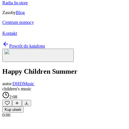
Radia In-store
Zasoby
Blog
Centrum pomocy
Kontakt
Powrót do katalogu
Happy Children Summer
autor:
DHDMusic
children's music
2:08
Kup utwór
0:00