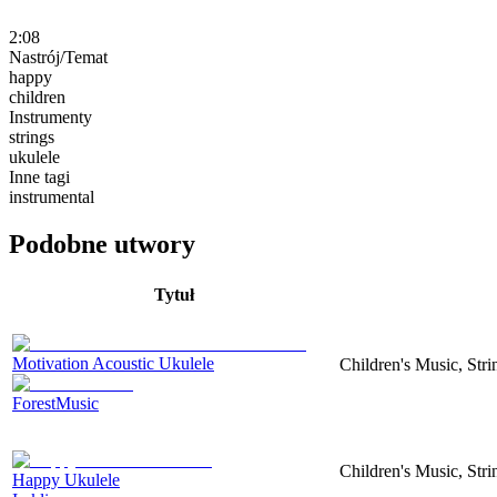
2:08
Nastrój/Temat
happy
children
Instrumenty
strings
ukulele
Inne tagi
instrumental
Podobne utwory
Tytuł
Motivation Acoustic Ukulele
Children's Music, Str
ForestMusic
Children's Music, Str
Happy Ukulele