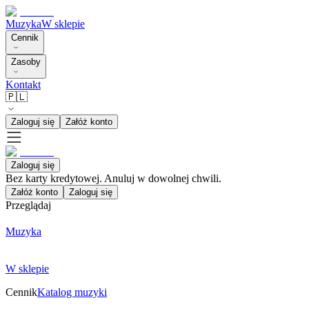
Muzyka
W sklepie
Cennik
Zasoby
Kontakt
🇵🇱
Zaloguj się
Załóż konto
Zaloguj się
Bez karty kredytowej. Anuluj w dowolnej chwili.
Załóż konto
Zaloguj się
Przeglądaj
Muzyka
W sklepie
Cennik
Katalog muzyki