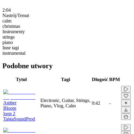
2:04
Nastrój/Temat
calm
christmas
Instrumenty
strings
piano
Inne tagi
instrumental
Podobne utwory
Tytuł
Tagi
Długość
BPM
Electronic, Guitar, Strings,
Amber
0:42
-
Piano, Vlog, Calm
Bloom
loop 2
TaigaSoundProd