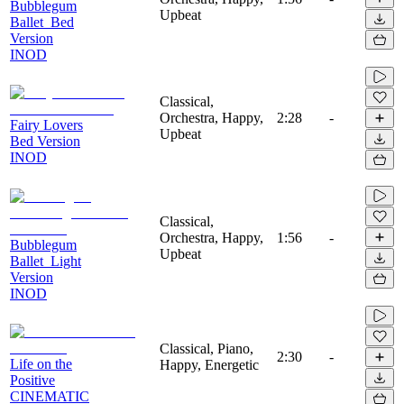
Bubblegum
Upbeat
Ballet_Bed
Version
INOD
Classical,
Orchestra, Happy,
2:28
-
Fairy Lovers
Upbeat
Bed Version
INOD
Classical,
Orchestra, Happy,
1:56
-
Bubblegum
Upbeat
Ballet_Light
Version
INOD
Classical, Piano,
2:30
-
Life on the
Happy, Energetic
Positive
CINEMATIC