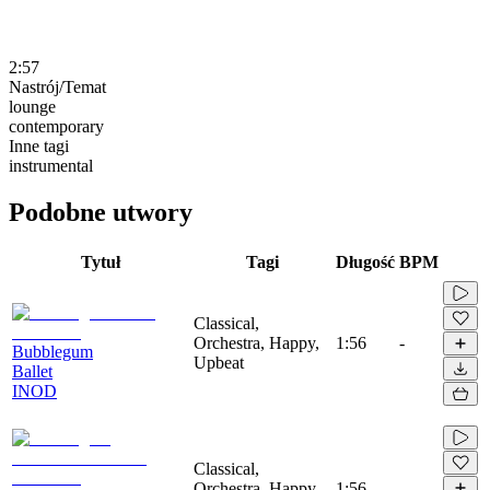
2:57
Nastrój/Temat
lounge
contemporary
Inne tagi
instrumental
Podobne utwory
Tytuł
Tagi
Długość
BPM
Classical,
Orchestra, Happy,
1:56
-
Bubblegum
Upbeat
Ballet
INOD
Classical,
Orchestra, Happy,
1:56
-