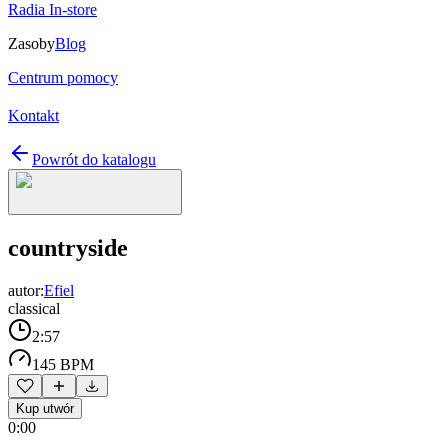
Radia In-store
Zasoby
Blog
Centrum pomocy
Kontakt
Powrót do katalogu
countryside
autor:
Efiel
classical
2:57
145 BPM
Kup utwór
0:00