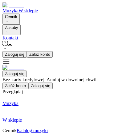
Muzyka
W sklepie
Cennik
Zasoby
Kontakt
🇵🇱
Zaloguj się
Załóż konto
Zaloguj się
Bez karty kredytowej. Anuluj w dowolnej chwili.
Załóż konto
Zaloguj się
Przeglądaj
Muzyka
W sklepie
Cennik
Katalog muzyki