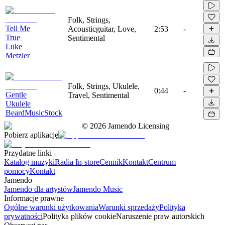
Folk, Strings,
Tell Me
Acousticguitar, Love,
2:53
-
True
Sentimental
Luke
Metzler
Folk, Strings, Ukulele,
0:44
-
Gentle
Travel, Sentimental
Ukulele
BeardMusicStock
©
2026
Jamendo Licensing
Pobierz aplikację
Przydatne linki
Katalog muzyki
Radia In-store
Cennik
Kontakt
Centrum
pomocy
Kontakt
Jamendo
Jamendo dla artystów
Jamendo Music
Informacje prawne
Ogólne warunki użytkowania
Warunki sprzedaży
Polityka
prywatności
Polityka plików cookie
Naruszenie praw autorskich