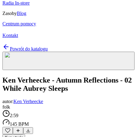
Radia In-store
Zasoby
Blog
Centrum pomocy
Kontakt
Powrót do katalogu
Ken Verheecke - Autumn Reflections - 02
While Aubrey Sleeps
autor:
Ken Verheecke
folk
2:59
145 BPM