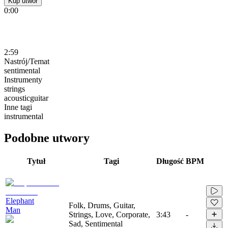
Kup utwór
0:00
2:59
Nastrój/Temat
sentimental
Instrumenty
strings
acousticguitar
Inne tagi
instrumental
Podobne utwory
Tytuł
Tagi
Długość
BPM
Elephant
Folk, Drums, Guitar,
Man
Strings, Love, Corporate,
3:43
-
Sad, Sentimental