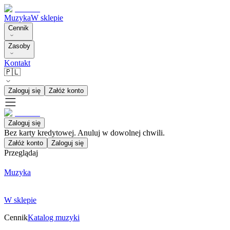
Muzyka
W sklepie
Cennik
Zasoby
Kontakt
🇵🇱
Zaloguj się
Załóż konto
Zaloguj się
Bez karty kredytowej. Anuluj w dowolnej chwili.
Załóż konto
Zaloguj się
Przeglądaj
Muzyka
W sklepie
Cennik
Katalog muzyki