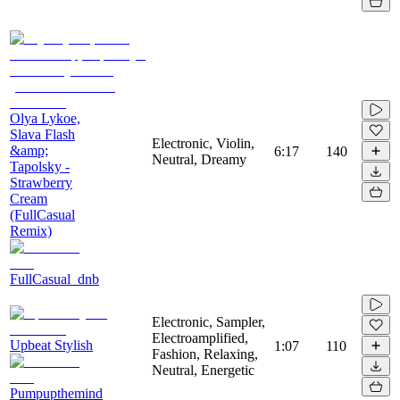
Olya Lykoe,
Slava Flash
Electronic, Violin,
&amp;
6:17
140
Neutral, Dreamy
Tapolsky -
Strawberry
Cream
(FullCasual
Remix)
FullCasual_dnb
Electronic, Sampler,
Electroamplified,
Upbeat Stylish
1:07
110
Fashion, Relaxing,
Neutral, Energetic
Pumpupthemind