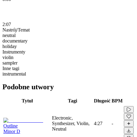
2:07
Nastrój/Temat
neutral
documentary
holiday
Instrumenty
violin
sampler
Inne tagi
instrumental
Podobne utwory
Tytuł
Tagi
Długość
BPM
Electronic,
Synthesizer, Violin,
4:27
-
Outline
Neutral
Minor D