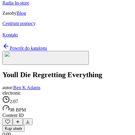
Radia In-store
Zasoby
Blog
Centrum pomocy
Kontakt
Powrót do katalogu
Youll Die Regretting Everything
autor:
Ben K Adams
electronic
2:07
98 BPM
Content ID
Kup utwór
0:00