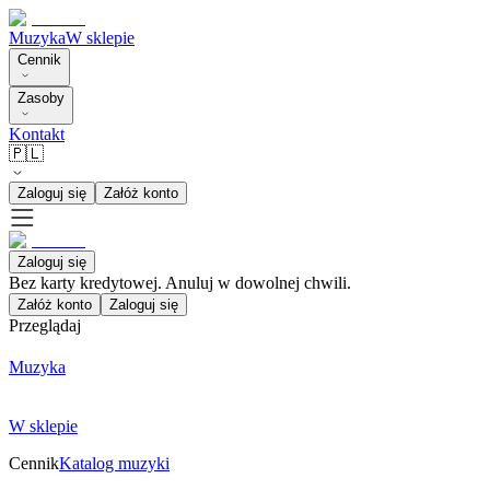
Muzyka
W sklepie
Cennik
Zasoby
Kontakt
🇵🇱
Zaloguj się
Załóż konto
Zaloguj się
Bez karty kredytowej. Anuluj w dowolnej chwili.
Załóż konto
Zaloguj się
Przeglądaj
Muzyka
W sklepie
Cennik
Katalog muzyki