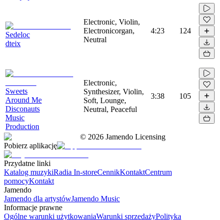
Electronic, Violin,
Electronicorgan,
4:23
124
Sedeloc
Neutral
dteix
Electronic,
Sweets
Synthesizer, Violin,
3:38
105
Around Me
Soft, Lounge,
Disconauts
Neutral, Peaceful
Music
Production
©
2026
Jamendo Licensing
Pobierz aplikację
Przydatne linki
Katalog muzyki
Radia In-store
Cennik
Kontakt
Centrum
pomocy
Kontakt
Jamendo
Jamendo dla artystów
Jamendo Music
Informacje prawne
Ogólne warunki użytkowania
Warunki sprzedaży
Polityka