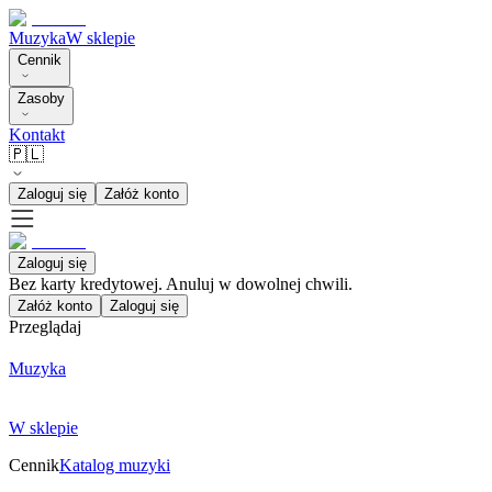
Muzyka
W sklepie
Cennik
Zasoby
Kontakt
🇵🇱
Zaloguj się
Załóż konto
Zaloguj się
Bez karty kredytowej. Anuluj w dowolnej chwili.
Załóż konto
Zaloguj się
Przeglądaj
Muzyka
W sklepie
Cennik
Katalog muzyki