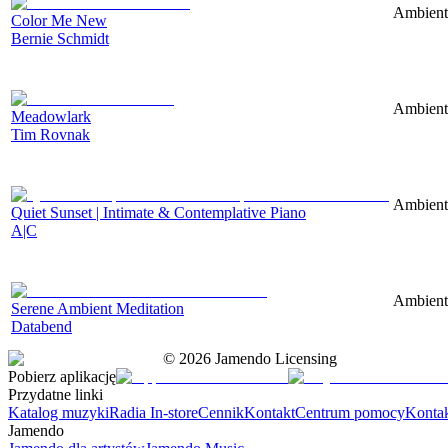
Ambient
Color Me New
Bernie Schmidt
Ambient
Meadowlark
Tim Rovnak
Ambient
Quiet Sunset | Intimate & Contemplative Piano
A|C
Ambient/
Serene Ambient Meditation
Databend
©
2026
Jamendo Licensing
Pobierz aplikację
Przydatne linki
Katalog muzyki
Radia In-store
Cennik
Kontakt
Centrum pomocy
Konta
Jamendo