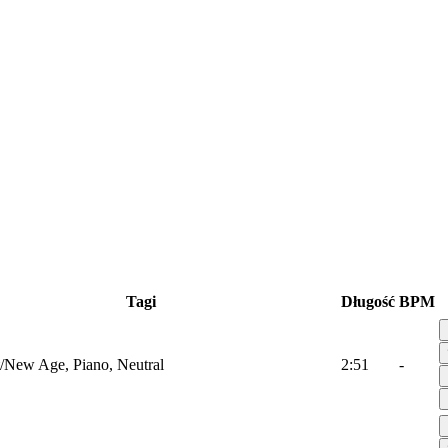
Tagi
Długość
BPM
/New Age, Piano, Neutral
2:51
-