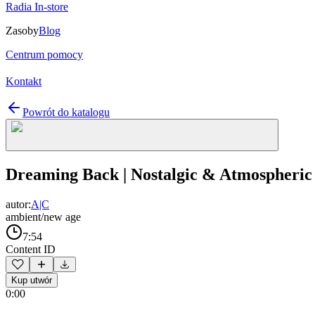
Radia In-store
Zasoby
Blog
Centrum pomocy
Kontakt
Powrót do katalogu
Dreaming Back | Nostalgic & Atmospheric
autor:
A|C
ambient/new age
7:54
Content ID
Kup utwór
0:00