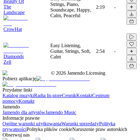
Beauty Of
Strings, Piano,
The
2:19
-
Soundscape, Happy,
Landscape
Calm, Peaceful
CrowHat
Easy Listening,
Guitar, Strings, Soft,
2:54
-
Diamonds
Calm
Zell
©
2026
Jamendo Licensing
Pobierz aplikację
Przydatne linki
Katalog muzyki
Radia In-store
Cennik
Kontakt
Centrum
pomocy
Kontakt
Jamendo
Jamendo dla artystów
Jamendo Music
Informacje prawne
Ogólne warunki użytkowania
Warunki sprzedaży
Polityka
prywatności
Polityka plików cookie
Naruszenie praw autorskich
Obserwuj nas