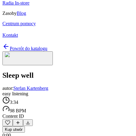
Radia In-store
Zasoby
Blog
Centrum pomocy
Kontakt
Powrót do katalogu
Sleep well
autor:
Stefan Kartenberg
easy listening
3:34
98 BPM
Content ID
Kup utwór
0:00