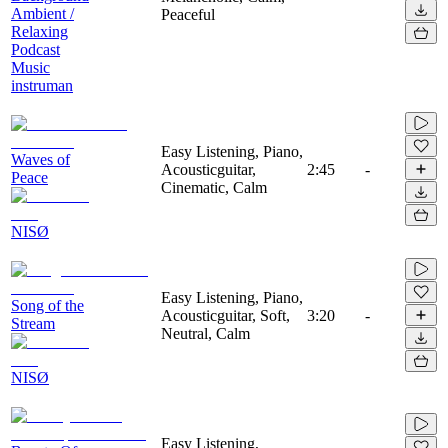
Ambient /
Peaceful
Relaxing
Podcast
Music
instruman
Easy Listening, Piano,
Waves of
Acousticguitar,
2:45
-
Peace
Cinematic, Calm
NISØ
Easy Listening, Piano,
Song of the
Acousticguitar, Soft,
3:20
-
Stream
Neutral, Calm
NISØ
Easy Listening,