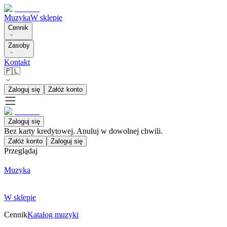
Muzyka
W sklepie
Cennik
Zasoby
Kontakt
🇵🇱
Zaloguj się
Załóż konto
Zaloguj się
Bez karty kredytowej. Anuluj w dowolnej chwili.
Załóż konto
Zaloguj się
Przeglądaj
Muzyka
W sklepie
Cennik
Katalog muzyki