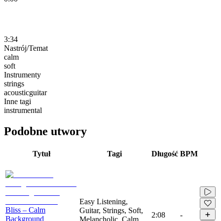
3:34
Nastrój/Temat
calm
soft
Instrumenty
strings
acousticguitar
Inne tagi
instrumental
Podobne utwory
Tytuł
Tagi
Długość
BPM
Easy Listening,
Bliss – Calm
Guitar, Strings, Soft,
2:08
-
Background
Melancholic, Calm,