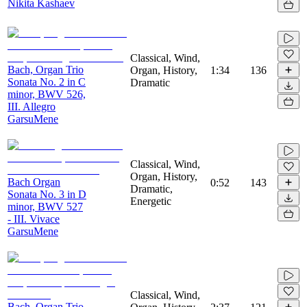
Nikita Kashaev
Classical, Wind,
Bach, Organ Trio
Organ, History,
1:34
136
Sonata No. 2 in C
Dramatic
minor, BWV 526,
III. Allegro
GarsuMene
Classical, Wind,
Organ, History,
Bach Organ
0:52
143
Dramatic,
Sonata No. 3 in D
Energetic
minor, BWV 527
- III. Vivace
GarsuMene
Classical, Wind,
Bach, Organ Trio