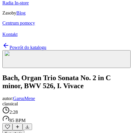
Radia In-store
Zasoby
Blog
Centrum pomocy
Kontakt
Powrót do katalogu
Bach, Organ Trio Sonata No. 2 in C
minor, BWV 526, I. Vivace
autor:
GarsuMene
classical
2:28
85 BPM