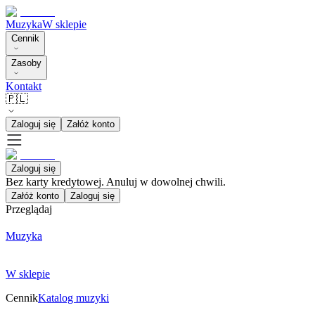
Muzyka
W sklepie
Cennik
Zasoby
Kontakt
🇵🇱
Zaloguj się
Załóż konto
Zaloguj się
Bez karty kredytowej. Anuluj w dowolnej chwili.
Załóż konto
Zaloguj się
Przeglądaj
Muzyka
W sklepie
Cennik
Katalog muzyki