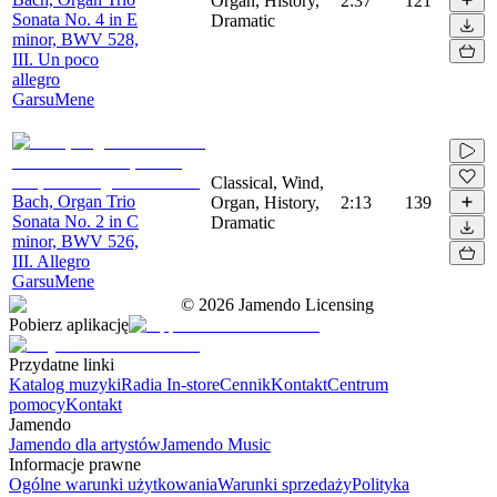
Organ, History,
2:37
121
Sonata No. 4 in E
Dramatic
minor, BWV 528,
III. Un poco
allegro
GarsuMene
Classical, Wind,
Bach, Organ Trio
Organ, History,
2:13
139
Sonata No. 2 in C
Dramatic
minor, BWV 526,
III. Allegro
GarsuMene
©
2026
Jamendo Licensing
Pobierz aplikację
Przydatne linki
Katalog muzyki
Radia In-store
Cennik
Kontakt
Centrum
pomocy
Kontakt
Jamendo
Jamendo dla artystów
Jamendo Music
Informacje prawne
Ogólne warunki użytkowania
Warunki sprzedaży
Polityka