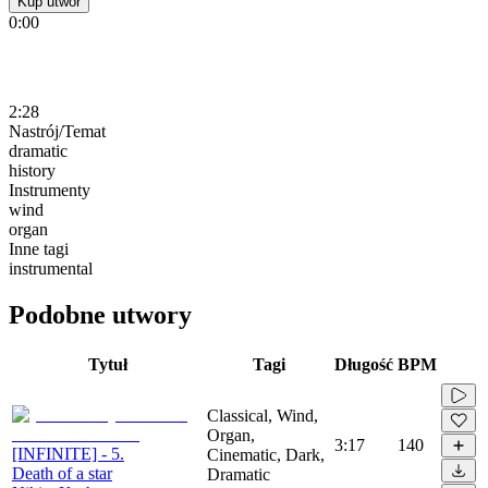
Kup utwór
0:00
2:28
Nastrój/Temat
dramatic
history
Instrumenty
wind
organ
Inne tagi
instrumental
Podobne utwory
Tytuł
Tagi
Długość
BPM
Classical, Wind,
Organ,
3:17
140
[INFINITE] - 5.
Cinematic, Dark,
Death of a star
Dramatic