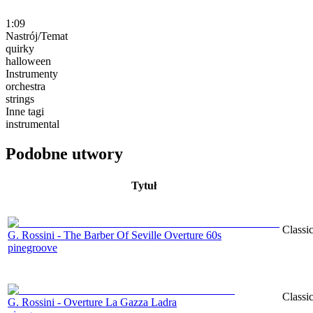
1:09
Nastrój/Temat
quirky
halloween
Instrumenty
orchestra
strings
Inne tagi
instrumental
Podobne utwory
Tytuł
Classi
G. Rossini - The Barber Of Seville Overture 60s
pinegroove
Classi
G. Rossini - Overture La Gazza Ladra