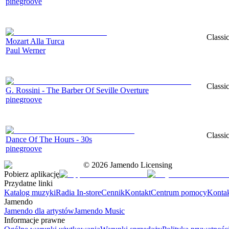
pinegroove
Classi
Mozart Alla Turca
Paul Werner
Classi
G. Rossini - The Barber Of Seville Overture
pinegroove
Classi
Dance Of The Hours - 30s
pinegroove
©
2026
Jamendo Licensing
Pobierz aplikację
Przydatne linki
Katalog muzyki
Radia In-store
Cennik
Kontakt
Centrum pomocy
Konta
Jamendo
Jamendo dla artystów
Jamendo Music
Informacje prawne