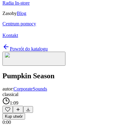
Radia In-store
Zasoby
Blog
Centrum pomocy
Kontakt
Powrót do katalogu
Pumpkin Season
autor:
CorporateSounds
classical
1:09
Kup utwór
0:00