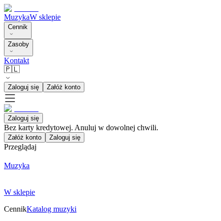
Muzyka
W sklepie
Cennik
Zasoby
Kontakt
🇵🇱
Zaloguj się
Załóż konto
Zaloguj się
Bez karty kredytowej. Anuluj w dowolnej chwili.
Załóż konto
Zaloguj się
Przeglądaj
Muzyka
W sklepie
Cennik
Katalog muzyki