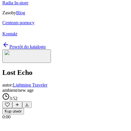
Radia In-store
Zasoby
Blog
Centrum pomocy
Kontakt
Powrót do katalogu
Lost Echo
autor:
Lightning Traveler
ambient/new age
3:52
Kup utwór
0:00