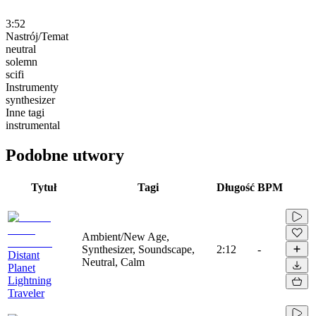
3:52
Nastrój/Temat
neutral
solemn
scifi
Instrumenty
synthesizer
Inne tagi
instrumental
Podobne utwory
Tytuł
Tagi
Długość
BPM
Ambient/New Age,
Synthesizer, Soundscape,
2:12
-
Distant
Neutral, Calm
Planet
Lightning
Traveler