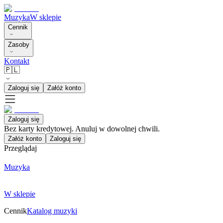
Muzyka
W sklepie
Cennik
Zasoby
Kontakt
🇵🇱
Zaloguj się
Załóż konto
Zaloguj się
Bez karty kredytowej. Anuluj w dowolnej chwili.
Załóż konto
Zaloguj się
Przeglądaj
Muzyka
W sklepie
Cennik
Katalog muzyki