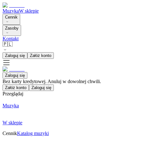
Muzyka
W sklepie
Cennik
Zasoby
Kontakt
🇵🇱
Zaloguj się
Załóż konto
Zaloguj się
Bez karty kredytowej. Anuluj w dowolnej chwili.
Załóż konto
Zaloguj się
Przeglądaj
Muzyka
W sklepie
Cennik
Katalog muzyki