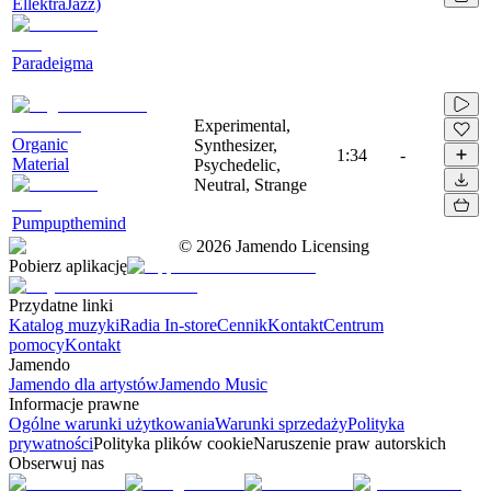
EllektraJazz)
Paradeigma
Experimental,
Organic
Synthesizer,
1:34
-
Material
Psychedelic,
Neutral, Strange
Pumpupthemind
©
2026
Jamendo Licensing
Pobierz aplikację
Przydatne linki
Katalog muzyki
Radia In-store
Cennik
Kontakt
Centrum
pomocy
Kontakt
Jamendo
Jamendo dla artystów
Jamendo Music
Informacje prawne
Ogólne warunki użytkowania
Warunki sprzedaży
Polityka
prywatności
Polityka plików cookie
Naruszenie praw autorskich
Obserwuj nas