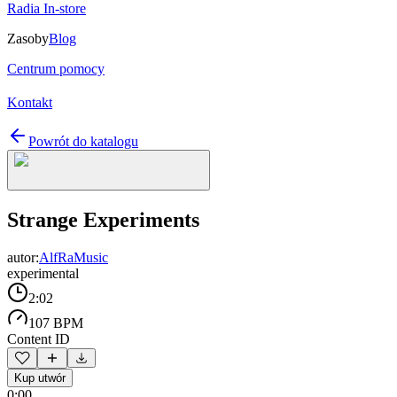
Radia In-store
Zasoby
Blog
Centrum pomocy
Kontakt
Powrót do katalogu
Strange Experiments
autor:
AlfRaMusic
experimental
2:02
107 BPM
Content ID
Kup utwór
0:00