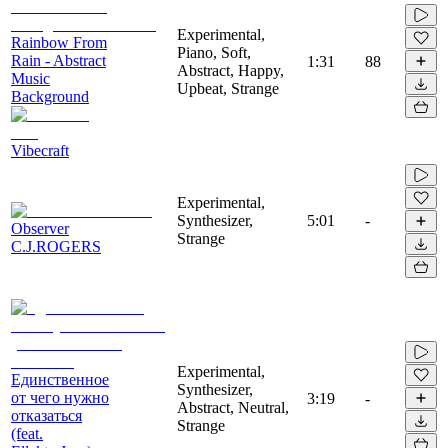
Experimental,
Rainbow From
Piano, Soft,
Rain - Abstract
1:31
88
Abstract, Happy,
Music
Upbeat, Strange
Background
Vibecraft
Experimental,
Synthesizer,
5:01
-
Observer
Strange
C.J.ROGERS
Experimental,
Единственное
Synthesizer,
от чего нужно
3:19
-
Abstract, Neutral,
отказаться
Strange
(feat.