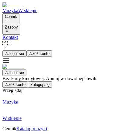
Muzyka
W sklepie
Cennik
Zasoby
Kontakt
🇵🇱
Zaloguj się
Załóż konto
Zaloguj się
Bez karty kredytowej. Anuluj w dowolnej chwili.
Załóż konto
Zaloguj się
Przeglądaj
Muzyka
W sklepie
Cennik
Katalog muzyki