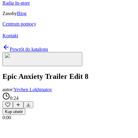
Radia In-store
Zasoby
Blog
Centrum pomocy
Kontakt
Powrót do katalogu
Epic Anxiety Trailer Edit 8
autor:
Yevhen Lokhmatov
0:24
Kup utwór
0:00