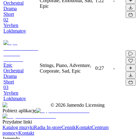
Corporate, Emotional, Sad,
1:22
-
Orchestral
Epic
Drama
Short
02
Yevhen
Lokhmatov
Epic
Strings, Piano, Adventure,
0:27
-
Orchestral
Corporate, Sad, Epic
Drama
Short
03
Yevhen
Lokhmatov
©
2026
Jamendo Licensing
Pobierz aplikację
Przydatne linki
Katalog muzyki
Radia In-store
Cennik
Kontakt
Centrum
pomocy
Kontakt
Jamendo